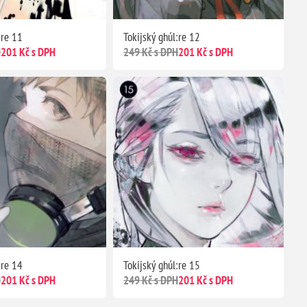
:re 11
Tokijský ghúl:re 12
H
201 Kč s DPH
249 Kč s DPH
201 Kč s DPH
:re 14
Tokijský ghúl:re 15
H
201 Kč s DPH
249 Kč s DPH
201 Kč s DPH