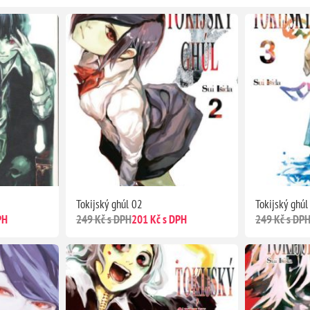
Tokijský ghúl 02
Tokijský ghúl
PH
249 Kč s DPH
201 Kč s DPH
249 Kč s DP