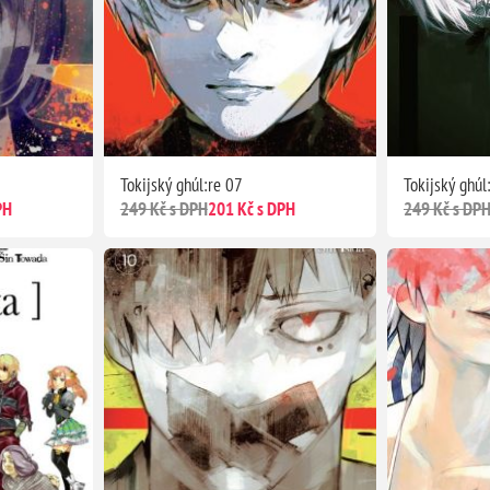
Tokijský ghúl:re 07
Tokijský ghúl
PH
249 Kč s DPH
201 Kč s DPH
249 Kč s DP