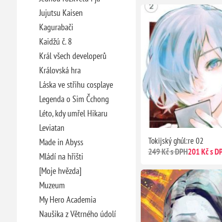
Jujutsu Kaisen
Kagurabači
Kaidžú č. 8
Král všech developerů
Královská hra
Láska ve střihu cosplaye
Legenda o Sim Čchong
Léto, kdy umřel Hikaru
Leviatan
Tokijský ghúl:re 02
Made in Abyss
249 Kč s DPH
201 Kč s D
Mládí na hřišti
[Moje hvězda]
Muzeum
My Hero Academia
Naušika z Větrného údolí