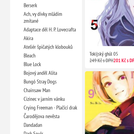
Berserk
Ach, vy dívky mládím
zmítané
Adaptace děl H. P. Lovecrafta
Akira
Ateliér špičatých klobouků
Tokijský ghúl 05
Bleach
249 Kč s DPH
201 Kč s D
Blue Lock
Bojový anděl Alita
Bungó Stray Dogs
Chainsaw Man
Cizinec v jarním vánku
Crying Freeman - Plačící drak
Čarodějova nevěsta
Dandadan
Dark Souls