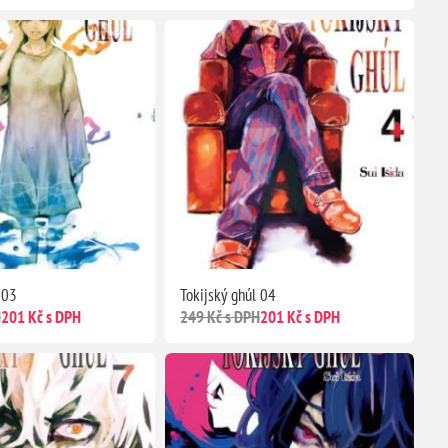
 03
Tokijský ghúl 04
H
201 Kč s DPH
249 Kč s DPH
201 Kč s DPH