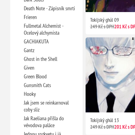
Death Note - Zápisník smrti
Frieren
Tokijský ghúl 09
Fullmetal Alchemist -
249 Kč s DPH
201 Kč s D
Ocelový alchymista
GACHIAKUTA
Gantz
Ghost in the Shell
Given
Green Blood
Gunsmith Cats
Hooky
Jak jsem se reinkarnoval
coby sliz
Jak Raeliana přišla do
Tokijský ghúl 13
vévodova paláce
249 Kč s DPH
201 Kč s D
Jednou rozkvetu i já