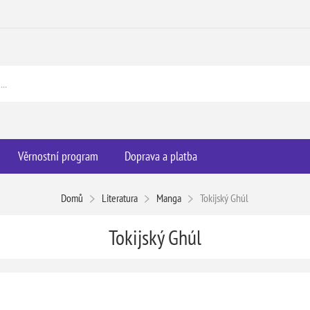
Věrnostní program
Doprava a platba
Domů
Literatura
Manga
Tokijský Ghúl
Tokijský Ghúl