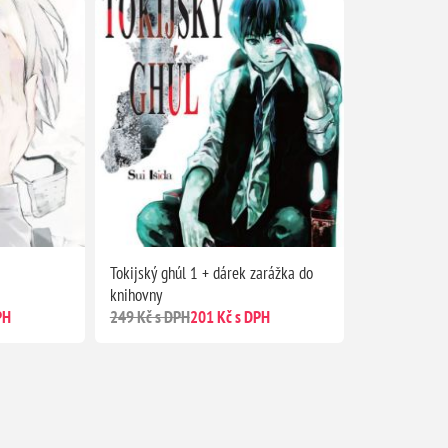
Tokijský ghúl 1 + dárek zarážka do
knihovny
PH
249 Kč s DPH
201 Kč s DPH