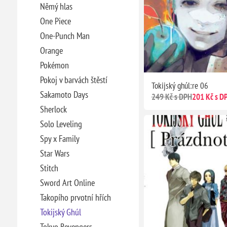
Němý hlas
One Piece
One-Punch Man
Orange
Pokémon
Pokoj v barvách štěstí
Tokijský ghúl:re 06
Sakamoto Days
249 Kč s DPH
201 Kč s D
Sherlock
Solo Leveling
Spy x Family
Star Wars
Stitch
Sword Art Online
Takopího prvotní hřích
Tokijský Ghúl
Tokyo Revengers