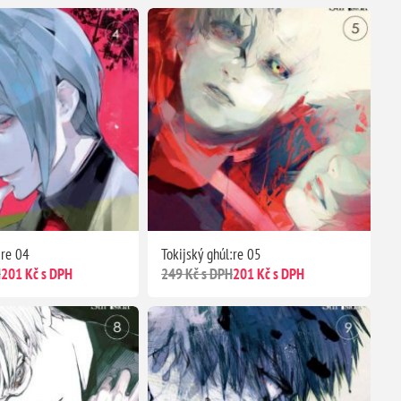
:re 04
Tokijský ghúl:re 05
H
201 Kč s DPH
249 Kč s DPH
201 Kč s DPH