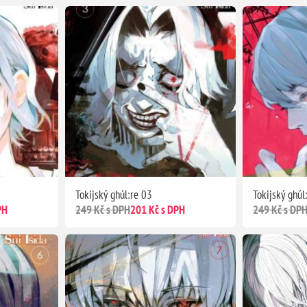
Tokijský ghúl:re 03
Tokijský ghúl
PH
249 Kč s DPH
201 Kč s DPH
249 Kč s DP