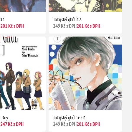
 11
Tokijský ghúl 12
H
201 Kč s DPH
249 Kč s DPH
201 Kč s DPH
: Dny
Tokijský ghúl:re 01
H
247 Kč s DPH
249 Kč s DPH
201 Kč s DPH