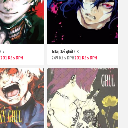
 07
Tokijský ghúl 08
H
201 Kč s DPH
249 Kč s DPH
201 Kč s DPH