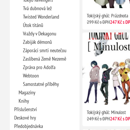
Tvá dubnová lež
Tokijský ghúl: Prázdnota
Twisted Wonderland
299 Kč s DPH
247 Kč s D
Útok titánů
Vraždy v Dekagonu
Zabiják démonů
Záporáci smrti neutečou
Zaslíbená Země Nezemě
Zpráva pro Adolfa
Webtoon
Samostatné příběhy
Magazíny
Knihy
Příslušenství
Tokijský ghúl: Minulost
Deskové hry
249 Kč s DPH
247 Kč s D
Předobjednávka