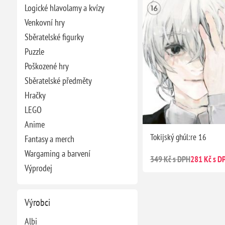
Logické hlavolamy a kvízy
Venkovní hry
Sběratelské figurky
Puzzle
Poškozené hry
Sběratelské předměty
Hračky
LEGO
Anime
Tokijský ghúl:re 16
Fantasy a merch
Wargaming a barvení
349 Kč s DPH
281 Kč s D
Výprodej
Výrobci
Albi