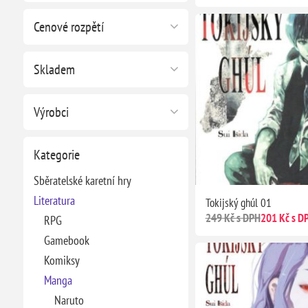
Cenové rozpětí
Skladem
Výrobci
Kategorie
Sběratelské karetní hry
Literatura
Tokijský ghúl 01
249 Kč s DPH
201 Kč s D
RPG
Gamebook
Komiksy
Manga
Naruto