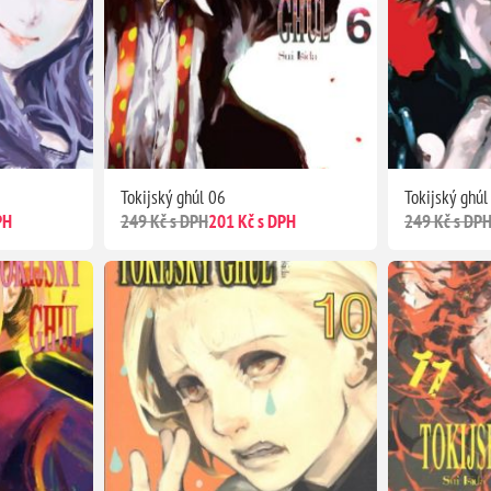
Tokijský ghúl 06
Tokijský ghúl
PH
249 Kč s DPH
201 Kč s DPH
249 Kč s DP