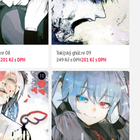
:re 08
Tokijský ghúl:re 09
H
201 Kč s DPH
249 Kč s DPH
201 Kč s DPH