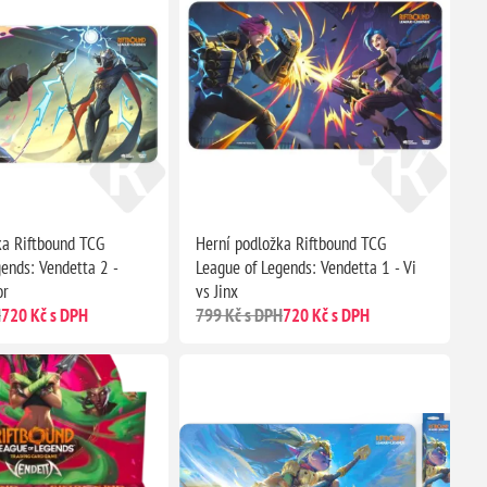
ka Riftbound TCG
Herní podložka Riftbound TCG
ends: Vendetta 2 -
League of Legends: Vendetta 1 - Vi
or
vs Jinx
H
720 Kč s DPH
799 Kč s DPH
720 Kč s DPH