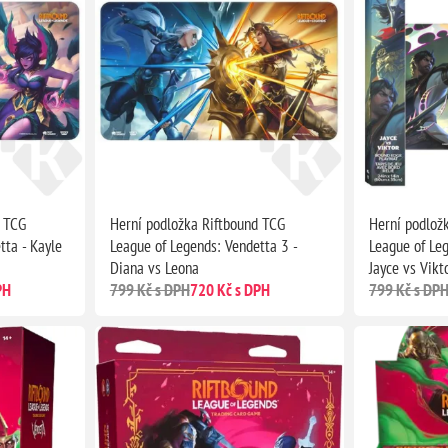
d TCG
Herní podložka Riftbound TCG
Herní podlož
tta - Kayle
League of Legends: Vendetta 3 -
League of Leg
Diana vs Leona
Jayce vs Vikt
PH
799 Kč s DPH
720 Kč s DPH
799 Kč s DP