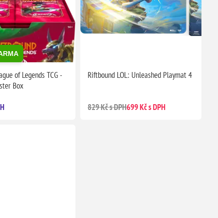
DARMA
ague of Legends TCG -
Riftbound LOL: Unleashed Playmat 4
ster Box
PH
829 Kč s DPH
699 Kč s DPH