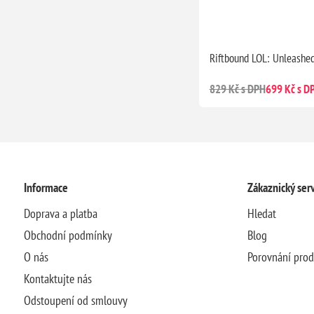
Riftbound LOL: Unleashe
829 Kč s DPH
699 Kč s D
Informace
Zákaznický serv
Doprava a platba
Hledat
Obchodní podmínky
Blog
O nás
Porovnání pro
Kontaktujte nás
Odstoupení od smlouvy