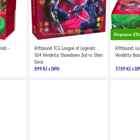
Doprava Z
nds -
Riftbound TCG League of Legends:
Riftbound: Le
S04 Vendetta Showdown Zed vs Shen
Vendetta Boo
Deck
899 Kč s DPH
3789 Kč s D