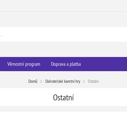
Věrnostní program
Doprava a platba
Domů
Sběratelské karetní hry
Ostatní
Ostatní