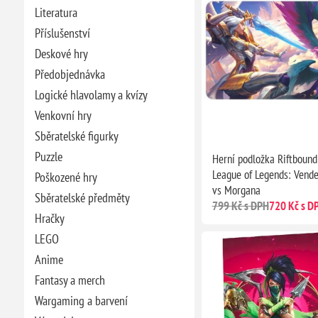
Literatura
Příslušenství
Deskové hry
Předobjednávka
Logické hlavolamy a kvízy
Venkovní hry
Sběratelské figurky
Puzzle
Herní podložka Riftboun
League of Legends: Vende
Poškozené hry
vs Morgana
Sběratelské předměty
799 Kč s DPH
720 Kč s D
Hračky
LEGO
Anime
Fantasy a merch
Wargaming a barvení