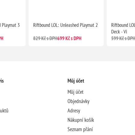
d Playmat 3
Riftbound LOL: Unleashed Playmat 2
Riftbound LO
Deck - Vi
PH
829 Kč s DPH
699 Kč s DPH
599 Kč s DP
is
Můj účet
Můj účet
Objednávky
duktů
Adresy
Nákupní košík
Seznam přání