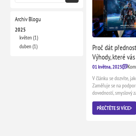
Archiv Blogu
2025
květen (1)
duben (1)
Proč dát přednos
Výhody, které vá
Kome
01 května, 2025
V článku se dozvíte, ja
Zaměřuje se na podporu
dovedností, smyslový záž
shrnuje, proč jsou des
prospěšnější než digitá
PŘEČTĚTE SI VÍCE