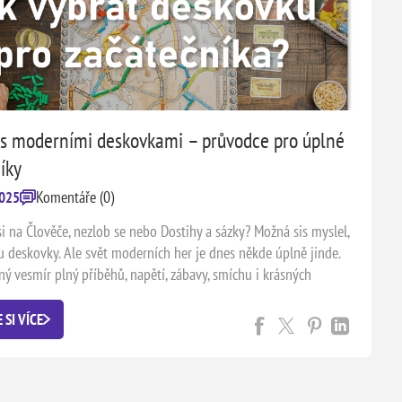
t s moderními deskovkami – průvodce pro úplné
íky
Komentáře (0)
2025
i na Člověče, nezlob se nebo Dostihy a sázky? Možná sis myslel,
ou deskovky. Ale svět moderních her je dnes někde úplně jinde.
ný vesmír plný příběhů, napětí, zábavy, smíchu i krásných
ě už čeká – a co je nejlepší, vůbec se ho nemusíš bát. Nemusíš
znát stovky pravidel nebo mít doma stůl o velikosti letiště. Stačí
 SI VÍCE
 něco nového. A právě s tím ti rádi pomůžeme.