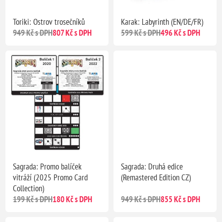
Toriki: Ostrov trosečníků
Karak: Labyrinth (EN/DE/FR)
949 Kč s DPH
807 Kč s DPH
599 Kč s DPH
496 Kč s DPH
Sagrada: Promo balíček
Sagrada: Druhá edice
vitráží (2025 Promo Card
(Remastered Edition CZ)
Collection)
199 Kč s DPH
180 Kč s DPH
949 Kč s DPH
855 Kč s DPH