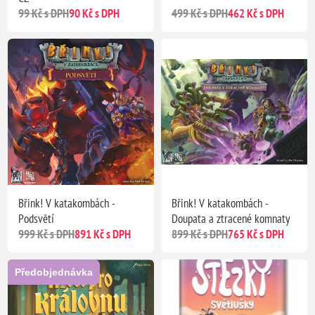
99 Kč s DPH
90 Kč s DPH
499 Kč s DPH
462 Kč s DPH
Břink! V katakombách -
Břink! V katakombách -
Podsvětí
Doupata a ztracené komnaty
999 Kč s DPH
891 Kč s DPH
899 Kč s DPH
765 Kč s DPH
Předobjednávka