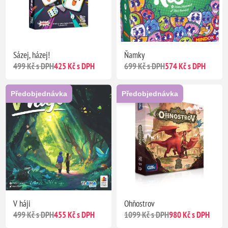
Sázej, házej!
Ňamky
499 Kč s DPH
425 Kč s DPH
699 Kč s DPH
574 Kč s DPH
Předobjednávka
Předobjednávka
V háji
Ohňostrov
499 Kč s DPH
455 Kč s DPH
1099 Kč s DPH
980 Kč s DPH