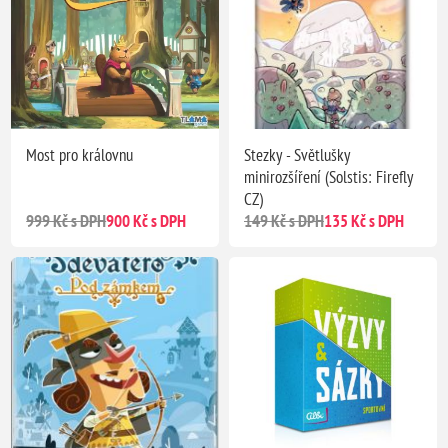
Most pro královnu
Stezky - Světlušky
minirozšíření (Solstis: Firefly
CZ)
999 Kč s DPH
900 Kč s DPH
149 Kč s DPH
135 Kč s DPH