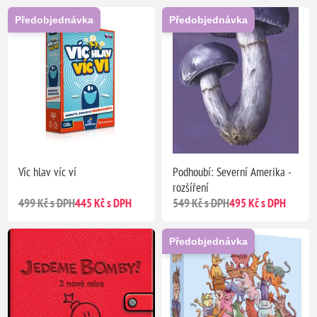
Předobjednávka
Předobjednávka
Víc hlav víc ví
Podhoubí: Severní Amerika -
rozšíření
499 Kč s DPH
445 Kč s DPH
549 Kč s DPH
495 Kč s DPH
Předobjednávka