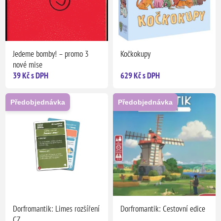
Jedeme bomby! – promo 3
Kočkokupy
nové mise
39 Kč s DPH
629 Kč s DPH
Předobjednávka
Předobjednávka
Dorfromantik: Limes rozšíření
Dorfromantik: Cestovní edice
CZ