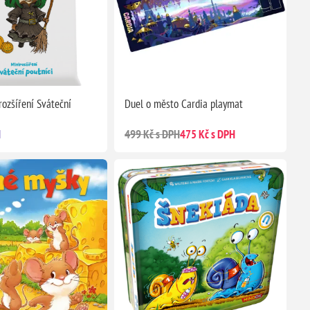
rozšíření Sváteční
Duel o město Cardia playmat
H
499 Kč s DPH
475 Kč s DPH