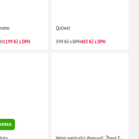
promo
Quizwiz
PH
1199 Kč s DPH
599 Kč s DPH
485 Kč s DPH
DARMA
lata
Velmi vymírající dinosauři: Žhavý T-