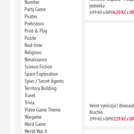
Number
jednotka
Party Game
699 Kč s DPH
620 Kč s D
Pirates
Prehistoric
Print & Play
Puzzle
Real-time
Religious
Renaissance
Science Fiction
Space Exploration
Spies / Secret Agents
Territory Building
Travel
Trivia
Velmi vymírající dinosauř
Video Game Theme
Brachio
Wargame
299 Kč s DPH
229 Kč s D
Word Game
World War II