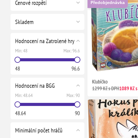
Cenové rozpětí
Předobjednávka
Skladem
Hodnocení na Zatrolené hry
Min:
48
Max:
96.6
48
96.6
Klubíčko
Hodnocení na BGG
1299 Kč s DPH
1089 Kč s
Min:
48.64
Max:
90
48.64
90
Minimální počet hráčů