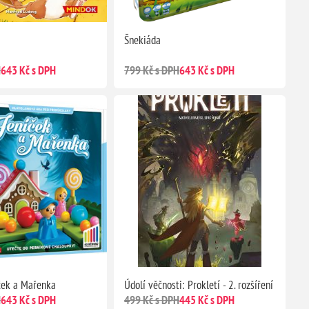
Šnekiáda
H
643 Kč s DPH
799 Kč s DPH
643 Kč s DPH
ček a Mařenka
Údolí věčnosti: Prokletí - 2. rozšíření
H
643 Kč s DPH
499 Kč s DPH
445 Kč s DPH