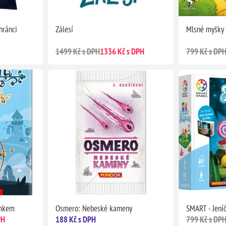
hránci
Zálesí
Mlsné myšky
1499 Kč s DPH
1336 Kč s DPH
799 Kč s DP
ámkem
Osmero: Nebeské kameny
SMART - Jení
PH
188 Kč s DPH
799 Kč s DP