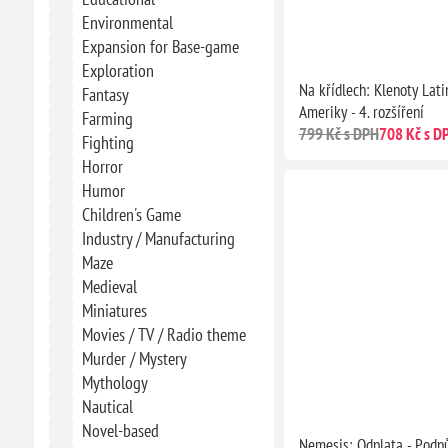
Environmental
Expansion for Base-game
Exploration
Na křídlech: Klenoty Lati
Fantasy
Ameriky - 4. rozšíření
Farming
799 Kč s DPH
708 Kč s D
Fighting
Horror
Humor
Children's Game
Industry / Manufacturing
Maze
Medieval
Miniatures
Movies / TV / Radio theme
Murder / Mystery
Mythology
Nautical
Novel-based
Nemesis: Odplata - Podp