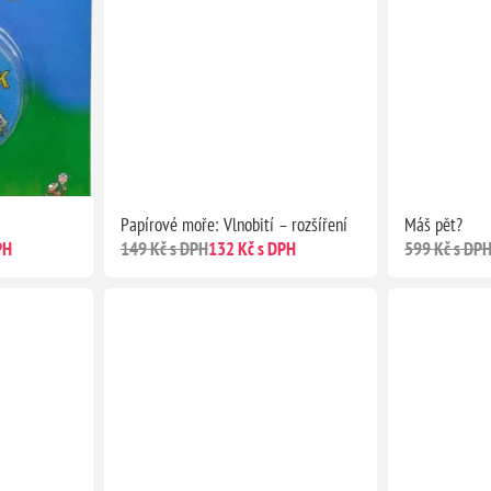
Papírové moře: Vlnobití – rozšíření
Máš pět?
PH
149 Kč s DPH
132 Kč s DPH
599 Kč s DP