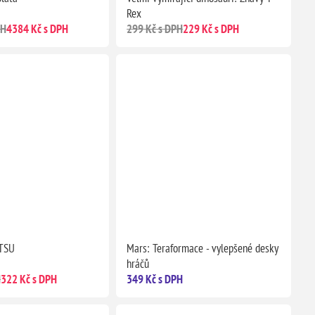
Rex
PH
4384 Kč s DPH
299 Kč s DPH
229 Kč s DPH
TSU
Mars: Teraformace - vylepšené desky
hráčů
H
322 Kč s DPH
349 Kč s DPH