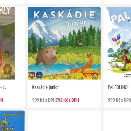
- 1.
Kaskádie junior
PALEOLINO
PH
999 Kč s DPH
798 Kč s DPH
999 Kč s DP