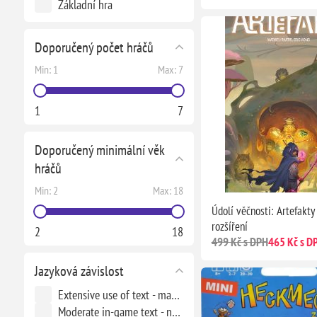
Základní hra
Doporučený počet hráčů
Min:
1
Max:
7
1
7
Doporučený minimální věk
hráčů
Min:
2
Max:
18
Údolí věčnosti: Artefakty 
rozšíření
2
18
499 Kč s DPH
465 Kč s D
Jazyková závislost
Extensive use of text - massive conversion needed to be playable
Moderate in-game text - needs crib sheet or paste ups