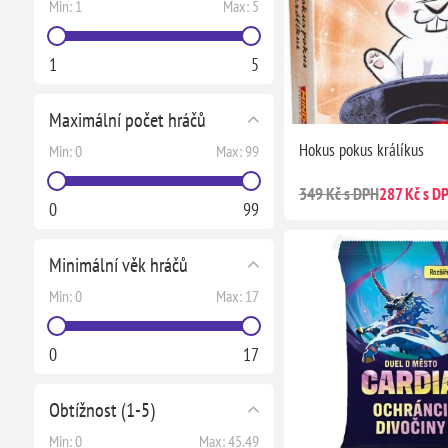
Min:
1
Max:
5
1
5
Maximální počet hráčů
Hokus pokus králíkus
Min:
0
Max:
99
349 Kč s DPH
287 Kč s D
0
99
Minimální věk hráčů
Min:
0
Max:
17
0
17
Obtížnost (1-5)
Min:
0
Max:
45.49