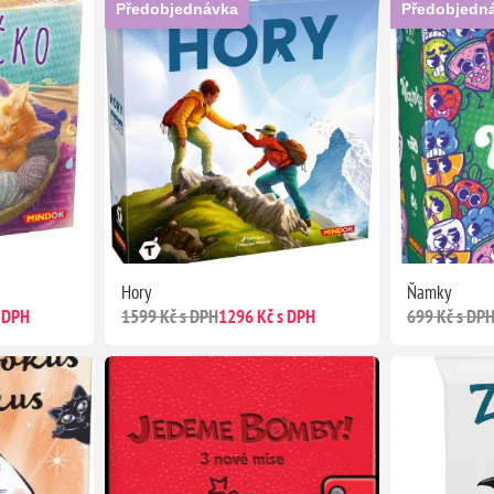
Předobjednávka
Předobjedn
Hory
Ňamky
 DPH
1599 Kč s DPH
1296 Kč s DPH
699 Kč s DP