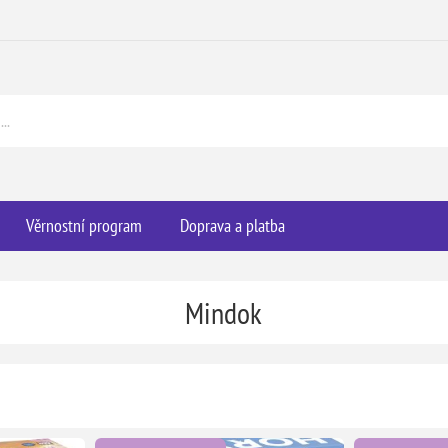
Věrnostní program
Doprava a platba
Mindok