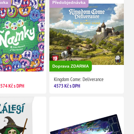
ávka
Předobjednávka
Doprava ZDARMA
Kingdom Come: Deliverance
H
574 Kč s DPH
4573 Kč s DPH