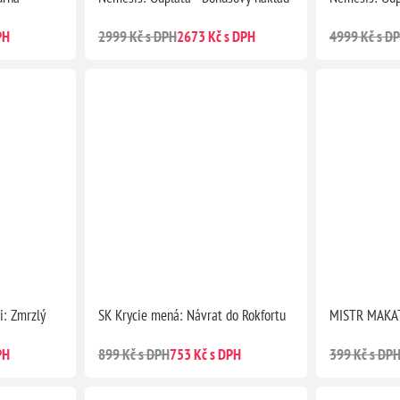
PH
2999 Kč s DPH
2673 Kč s DPH
4999 Kč s D
i: Zmrzlý
SK Krycie mená: Návrat do Rokfortu
MISTR MAKA
PH
899 Kč s DPH
753 Kč s DPH
399 Kč s DP