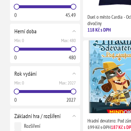
0
45.49
Duel o město Cardia - Oc
divočiny
118 Kč s DPH
Herní doba
Min:
0
Max:
480
0
480
Rok vydání
Min:
0
Max:
2027
0
2027
Základní hra / rozšíření
Hradní devatero: Pod z
Rozšíření
199 Kč s DPH
187 Kč s D