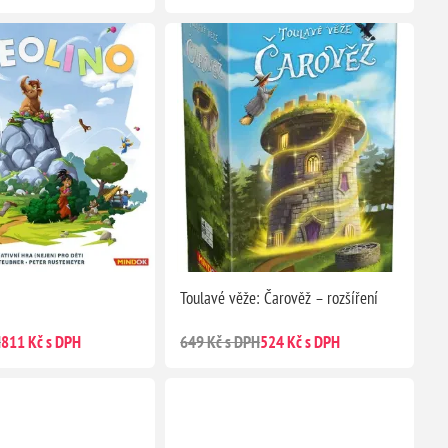
Toulavé věže: Čarověž – rozšíření
H
811 Kč s DPH
649 Kč s DPH
524 Kč s DPH