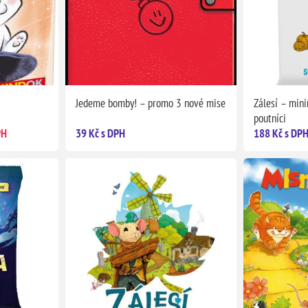
Jedeme bomby! – promo 3 nové mise
Zálesí – mini
poutníci
PH
39 Kč s DPH
188 Kč s DP