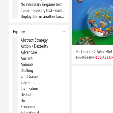
No necessary in-game text
Some necessary text - easily memorized or small crib sheet
Unplayable in another language
Typ hry
Abstract Strategy
Action / Dexterity
Heckmeck z žížalek Mini
Adventure
199 Kč s DPH
158 Kč s D
Ancient
Animals
Bluffing
Card Game
City Building
Civilization
Deduction
Dice
Economic
Educational