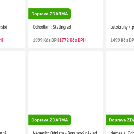
Doprava ZDARMA
nské
Odhodlaní: Stalingrad
Letokruhy + 
PH
1999 Kč s DPH
1772 Kč s DPH
1499 Kč s D
Doprava ZDARMA
Doprava Z
ůrná
Nemesis: Odplata - Bonusový náklad
Nemesis: Odp