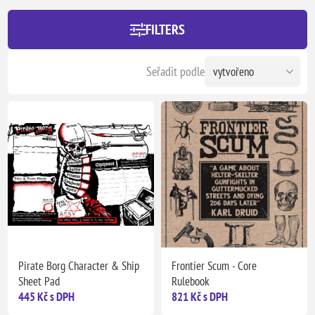
FILTERS
Seřadit podle
Pirate Borg Character & Ship
Frontier Scum - Core
Sheet Pad
Rulebook
445 Kč s DPH
821 Kč s DPH