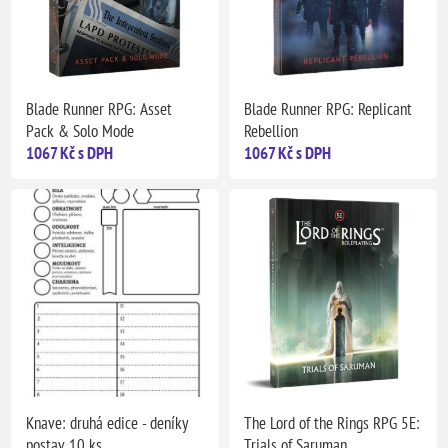
Blade Runner RPG: Asset
Blade Runner RPG: Replicant
Pack & Solo Mode
Rebellion
1067 Kč s DPH
1067 Kč s DPH
Knave: druhá edice - deníky
The Lord of the Rings RPG 5E:
postav 10 ks
Trials of Saruman