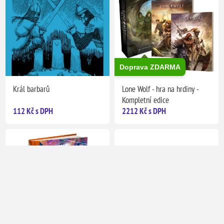
Doprava ZDARMA
Král barbarů
Lone Wolf - hra na hrdiny -
Kompletní edice
112 Kč s DPH
2212 Kč s DPH