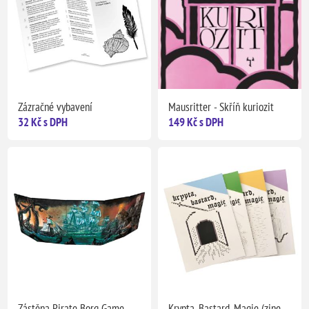
Zázračné vybavení
Mausritter - Skříň kuriozit
32 Kč s DPH
149 Kč s DPH
Zástěna Pirate Borg Game
Krypta, Bastard, Magie (zine