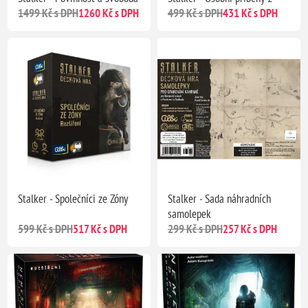
1499 Kč s DPH
1260 Kč s DPH
499 Kč s DPH
431 Kč s DPH
Stalker - Společníci ze Zóny
Stalker - Sada náhradních
samolepek
599 Kč s DPH
517 Kč s DPH
299 Kč s DPH
257 Kč s DPH