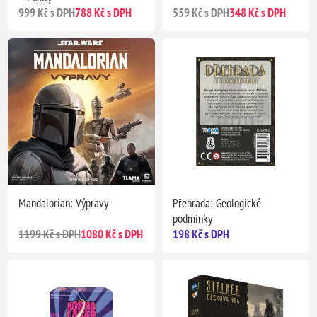
999 Kč s DPH
788 Kč s DPH
559 Kč s DPH
348 Kč s DPH
Mandalorian: Výpravy
Přehrada: Geologické
podmínky
1199 Kč s DPH
1080 Kč s DPH
198 Kč s DPH