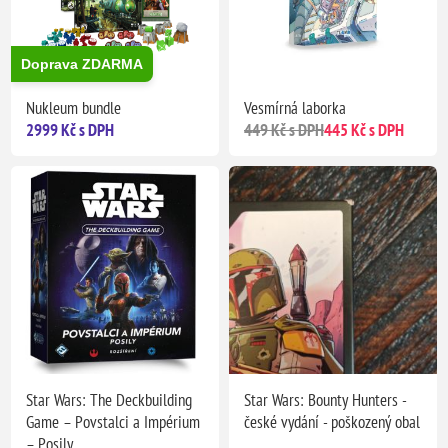
Doprava ZDARMA
Nukleum bundle
Vesmírná laborka
2999 Kč s DPH
449 Kč s DPH
445 Kč s DPH
Star Wars: The Deckbuilding
Star Wars: Bounty Hunters -
Game – Povstalci a Impérium
české vydání - poškozený obal
– Posily