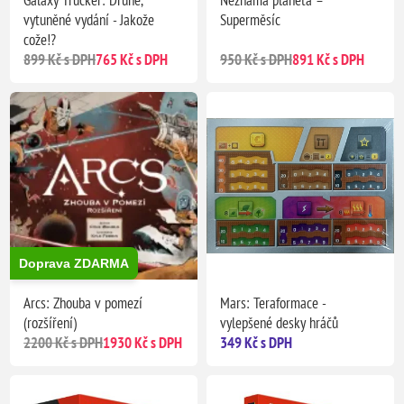
vytuněné vydání - Jakože
Superměsíc
cože!?
899 Kč s DPH
765 Kč s DPH
950 Kč s DPH
891 Kč s DPH
Doprava ZDARMA
Arcs: Zhouba v pomezí
Mars: Teraformace -
(rozšíření)
vylepšené desky hráčů
2200 Kč s DPH
1930 Kč s DPH
349 Kč s DPH