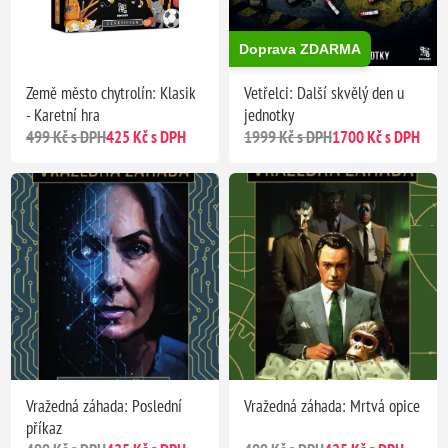
Doprava ZDARMA
Země město chytrolín: Klasik
Vetřelci: Další skvělý den u
- Karetní hra
jednotky
499 Kč s DPH
425 Kč s DPH
1999 Kč s DPH
1700 Kč s DPH
Vražedná záhada: Poslední
Vražedná záhada: Mrtvá opice
příkaz