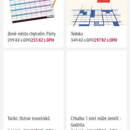
Země město chytrolín: Párty
Tedoku
299 Kč s DPH
255 Kč s DPH
349 Kč s DPH
297 Kč s DPH
Toriki: Ostrov trosečníků
Cthulhu: I smrt může zemřít -
Godzilla