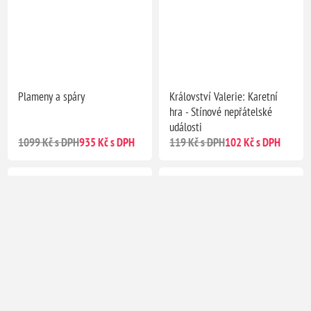
Plameny a spáry
Království Valerie: Karetní
hra - Stínové nepřátelské
události
1099 Kč s DPH
935 Kč s DPH
119 Kč s DPH
102 Kč s DPH