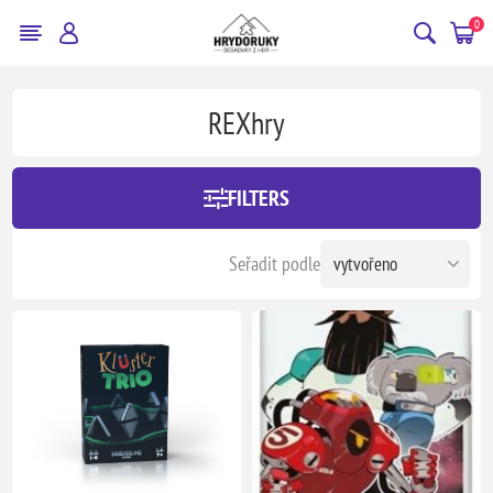
0
REXhry
FILTERS
Seřadit podle