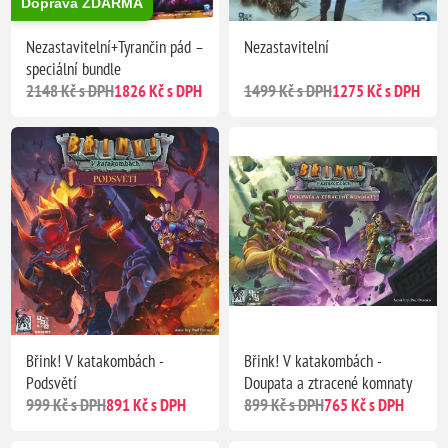
Doprava ZDARMA
Nezastavitelní+Tyrančin pád –
Nezastavitelní
speciální bundle
2148 Kč s DPH
1826 Kč s DPH
1499 Kč s DPH
1275 Kč s DPH
Břink! V katakombách -
Břink! V katakombách -
Podsvětí
Doupata a ztracené komnaty
999 Kč s DPH
891 Kč s DPH
899 Kč s DPH
765 Kč s DPH