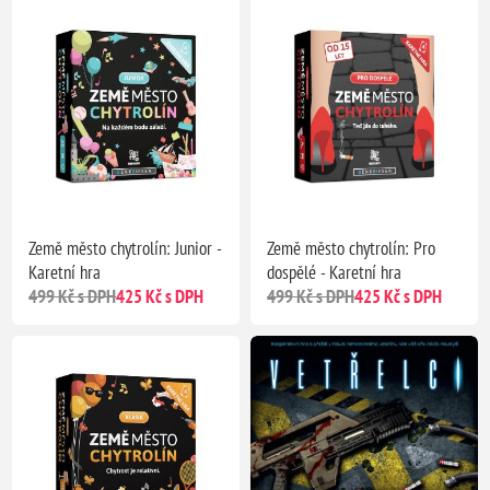
Země město chytrolín: Junior -
Země město chytrolín: Pro
Karetní hra
dospělé - Karetní hra
499 Kč s DPH
425 Kč s DPH
499 Kč s DPH
425 Kč s DPH