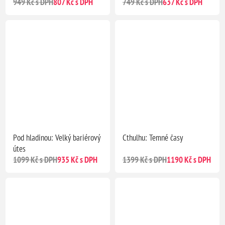
949 Kč s DPH
807 Kč s DPH
749 Kč s DPH
637 Kč s DPH
Pod hladinou: Velký bariérový
Cthulhu: Temné časy
útes
1099 Kč s DPH
935 Kč s DPH
1399 Kč s DPH
1190 Kč s DPH