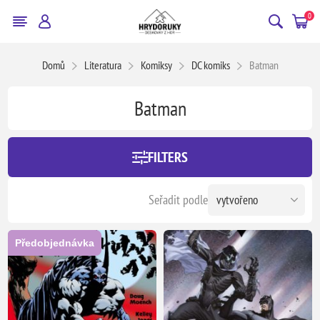
0
Domů
Literatura
Komiksy
DC komiks
Batman
Batman
FILTERS
Seřadit podle
Předobjednávka