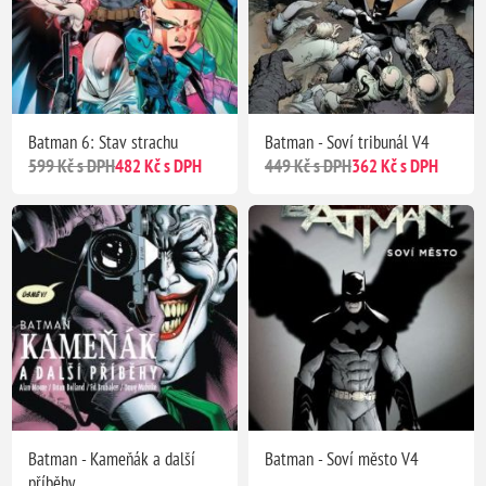
Batman 6: Stav strachu
Batman - Soví tribunál V4
599 Kč s DPH
482 Kč s DPH
449 Kč s DPH
362 Kč s DPH
Batman - Kameňák a další
Batman - Soví město V4
příběhy