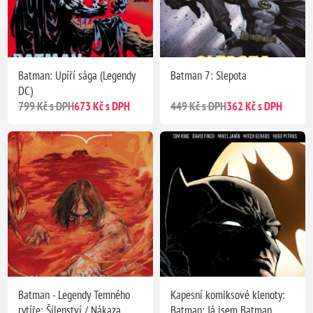
Batman: Upíří sága (Legendy
Batman 7: Slepota
DC)
799 Kč s DPH
673 Kč s DPH
449 Kč s DPH
362 Kč s DPH
Batman - Legendy Temného
Kapesní komiksové klenoty:
rytíře: Šílenství / Nákaza
Batman: Já jsem Batman