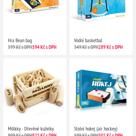
Hra Bean bag
Vodní basketbal
599 Kč s DPH
594 Kč s DPH
349 Kč s DPH
289 Kč s DPH
Mölkky - Dřevěné kuželky
Stolní hokej (air hockey)
999 Kč s DPH
821 Kč s DPH
599 Kč s DPH
501 Kč s DPH