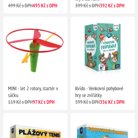
499 Kč s DPH
495 Kč s DPH
399 Kč s DPH
392 Kč s DPH
MINI - let 2 rotory, startér v
Kvído - Venkovní pohybové
sáčku
hry se zvířátky
119 Kč s DPH
97 Kč s DPH
399 Kč s DPH
356 Kč s DPH