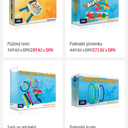
Plážový tenis
Podvodní písmenka
349 Kč s DPH
289 Kč s DPH
449 Kč s DPH
372 Kč s DPH
Sada na potápění
Podvodní kruhy