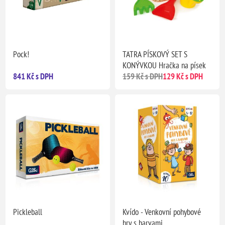
Pock!
TATRA PÍSKOVÝ SET S
KONÝVKOU Hračka na písek
841 Kč s DPH
159 Kč s DPH
129 Kč s DPH
Pickleball
Kvído - Venkovní pohybové
hry s barvami