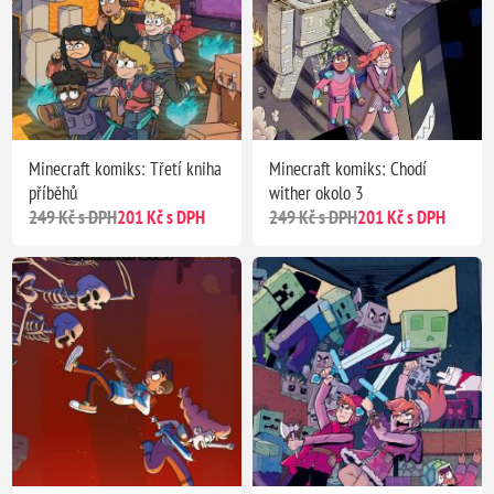
Minecraft komiks: Třetí kniha
Minecraft komiks: Chodí
příběhů
wither okolo 3
249 Kč s DPH
201 Kč s DPH
249 Kč s DPH
201 Kč s DPH