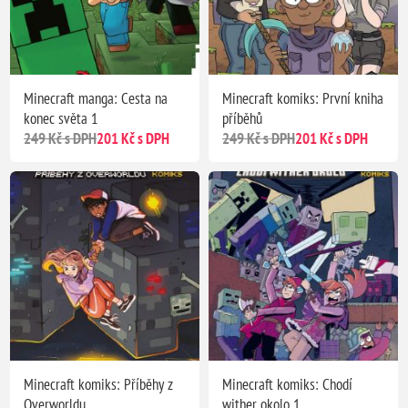
Minecraft manga: Cesta na
Minecraft komiks: První kniha
konec světa 1
příběhů
249 Kč s DPH
201 Kč s DPH
249 Kč s DPH
201 Kč s DPH
Minecraft komiks: Příběhy z
Minecraft komiks: Chodí
Overworldu
wither okolo 1