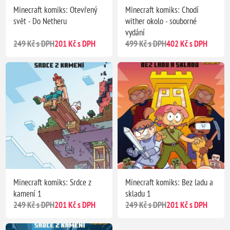
Minecraft komiks: Otevřený
Minecraft komiks: Chodí
svět - Do Netheru
wither okolo - souborné
vydání
249 Kč s DPH
201 Kč s DPH
499 Kč s DPH
402 Kč s DPH
Minecraft komiks: Srdce z
Minecraft komiks: Bez ladu a
kamení 1
skladu 1
249 Kč s DPH
201 Kč s DPH
249 Kč s DPH
201 Kč s DPH