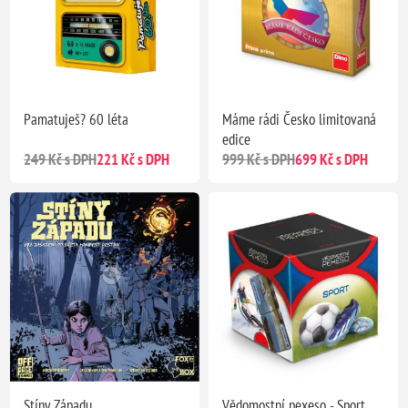
Pamatuješ? 60 léta
Máme rádi Česko limitovaná
edice
249 Kč s DPH
221 Kč s DPH
999 Kč s DPH
699 Kč s DPH
Stíny Západu
Vědomostní pexeso - Sport