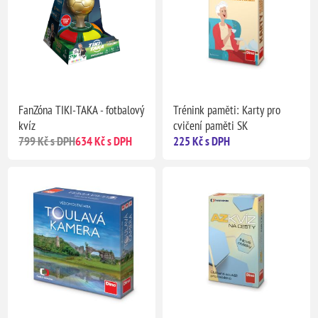
FanZóna TIKI-TAKA - fotbalový
Trénink paměti: Karty pro
kvíz
cvičení paměti SK
799 Kč s DPH
634 Kč s DPH
225 Kč s DPH