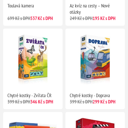
Toulavá kamera
Az kvíz na cesty – Nové
otázky
699 Kč s DPH
537 Kč s DPH
249 Kč s DPH
195 Kč s DPH
Chytré kostky - Zvířata ČR
Chytré kostky - Doprava
399 Kč s DPH
346 Kč s DPH
399 Kč s DPH
299 Kč s DPH