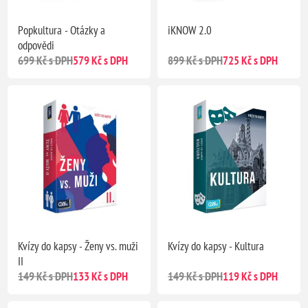
Popkultura - Otázky a
iKNOW 2.0
odpovědi
699 Kč s DPH
579 Kč s DPH
899 Kč s DPH
725 Kč s DPH
Kvízy do kapsy - Ženy vs. muži
Kvízy do kapsy - Kultura
II
149 Kč s DPH
133 Kč s DPH
149 Kč s DPH
119 Kč s DPH