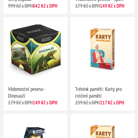
999 Kč s DPH
842 Kč s DPH
179 Kč s DPH
149 Kč s DPH
Vědomostní pexeso -
Trénink paměti: Karty pro
Dinosauři
cvičení paměti
179 Kč s DPH
149 Kč s DPH
259 Kč s DPH
217 Kč s DPH