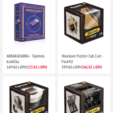
ABRAKADABRA - Tajemná
Hlavolam Puzzle Club Cast -
krabička
Pack4U
149 Kč s DPH
133 Kč s DPH
399 Kč s DPH
346 Kč s DPH