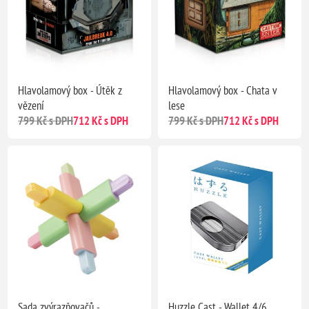
Hlavolamový box - Útěk z
Hlavolamový box - Chata v
vězení
lese
799 Kč s DPH
712 Kč s DPH
799 Kč s DPH
712 Kč s DPH
Sada zvýrazňovačů -
Huzzle Cast - Wallet 4/6