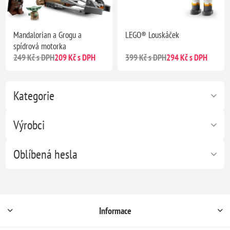
Mandalorian a Grogu a
LEGO® Louskáček
spídrová motorka
249 Kč s DPH
209 Kč s DPH
399 Kč s DPH
294 Kč s DPH
Kategorie
Výrobci
Oblíbená hesla
Informace