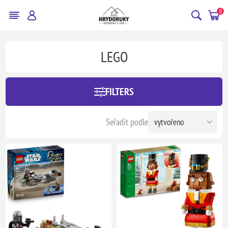
0
LEGO
FILTERS
Seřadit podle