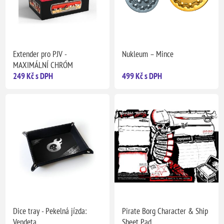
Extender pro PJV -
Nukleum – Mince
MAXIMÁLNÍ CHRÓM
249 Kč s DPH
499 Kč s DPH
Dice tray - Pekelná jízda:
Pirate Borg Character & Ship
Vendeta
Sheet Pad