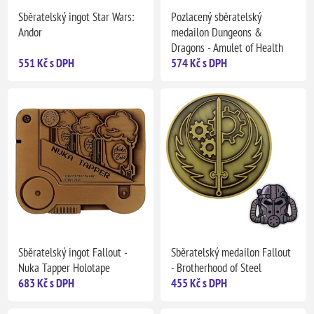
Sběratelský ingot Star Wars:
Pozlacený sběratelský
Andor
medailon Dungeons &
Dragons - Amulet of Health
551 Kč s DPH
574 Kč s DPH
Sběratelský ingot Fallout -
Sběratelský medailon Fallout
Nuka Tapper Holotape
- Brotherhood of Steel
683 Kč s DPH
455 Kč s DPH