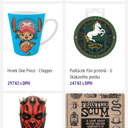
Hrnek One Piece - Chopper
Podtácek Pán prstenů - U
Skákavého poníka
297 Kč s DPH
147 Kč s DPH