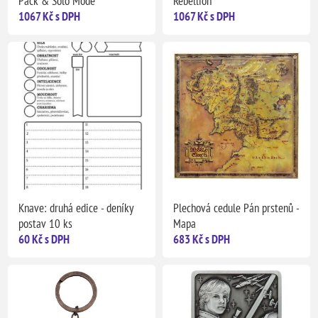
Pack & Solo Mode
Rebellion
1067 Kč s DPH
1067 Kč s DPH
Knave: druhá edice - deníky
Plechová cedule Pán prstenů -
postav 10 ks
Mapa
60 Kč s DPH
683 Kč s DPH