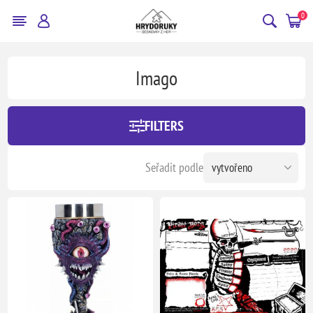
0
Imago
FILTERS
Seřadit podle