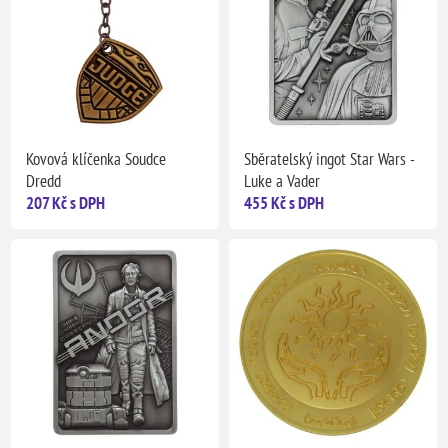
Kovová klíčenka Soudce
Sběratelský ingot Star Wars -
Dredd
Luke a Vader
207 Kč s DPH
455 Kč s DPH