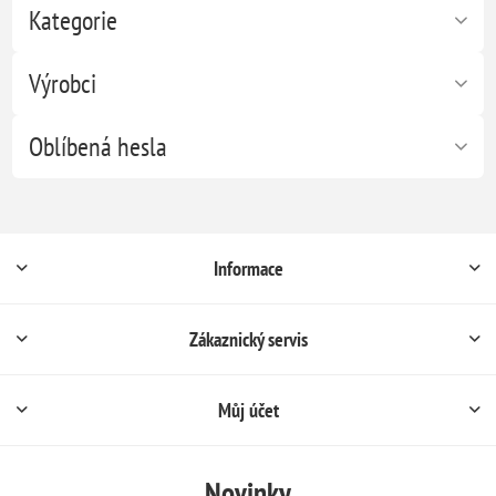
Lepidlo AK Interactive:
AK Interactive - British at War
Crystal Magic Glue, 30 ml
Vol.1
128 Kč s DPH
527 Kč s DPH
AK Interactive - Tool and
Držák na barvení figurek AK