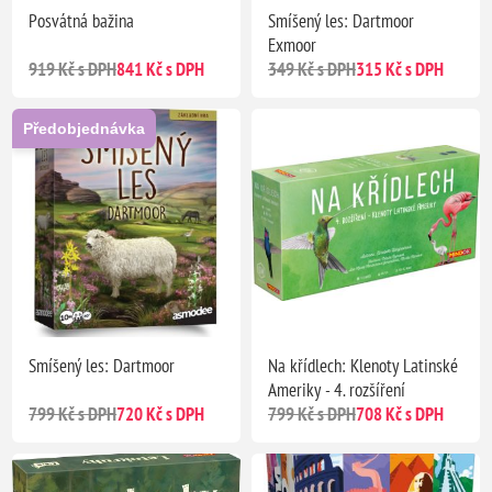
Posvátná bažina
Smíšený les: Dartmoor
Exmoor
919 Kč s DPH
841 Kč s DPH
349 Kč s DPH
315 Kč s DPH
Předobjednávka
Smíšený les: Dartmoor
Na křídlech: Klenoty Latinské
Ameriky - 4. rozšíření
799 Kč s DPH
720 Kč s DPH
799 Kč s DPH
708 Kč s DPH