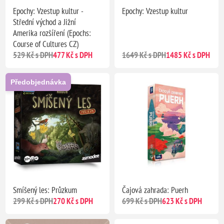
Epochy: Vzestup kultur -
Epochy: Vzestup kultur
Střední východ a Jižní
Amerika rozšíření (Epochs:
Course of Cultures CZ)
529 Kč s DPH
477 Kč s DPH
1649 Kč s DPH
1485 Kč s DPH
Předobjednávka
Smíšený les: Průzkum
Čajová zahrada: Puerh
299 Kč s DPH
270 Kč s DPH
699 Kč s DPH
623 Kč s DPH