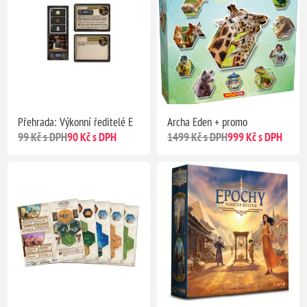
Přehrada: Výkonní ředitelé E
Archa Eden + promo
99 Kč s DPH
90 Kč s DPH
1499 Kč s DPH
999 Kč s DPH