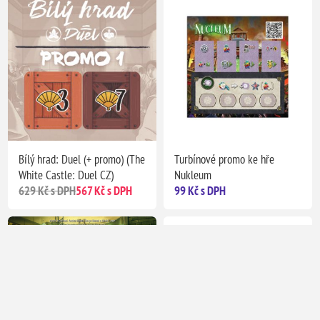
Bílý hrad: Duel (+ promo) (The
Turbínové promo ke hře
White Castle: Duel CZ)
Nukleum
629 Kč s DPH
567 Kč s DPH
99 Kč s DPH