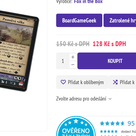
Výrobce:
Fox in the Box
BoardGameGeek
Zatrolené hr
150 Kč s DPH
128 Kč s DPH
KOUPIT
Přidat k oblíbeným
Přidat k
Zvolte adresu pro odeslání