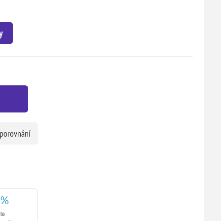
y
 porovnání