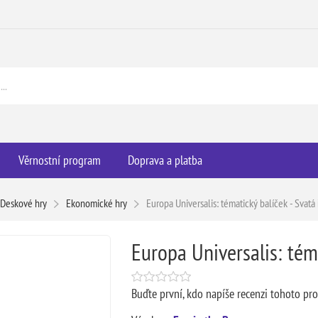
Věrnostní program
Doprava a platba
Deskové hry
Ekonomické hry
Europa Universalis: tématický balíček - Svatá
Europa Universalis: téma
Buďte první, kdo napíše recenzi tohoto pr