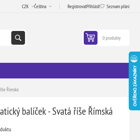
Registrovat
Přihlásit
Seznam přání
0 produkty
 říše Římská
tický balíček - Svatá říše Římská
oduktu