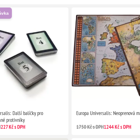
ávka
salis: Další balíčky pro
Europa Universalis: Neoprenová 
né protivníky
H
227 Kč s DPH
1750 Kč s DPH
1244 Kč s DPH