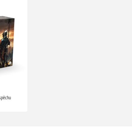
spěchu