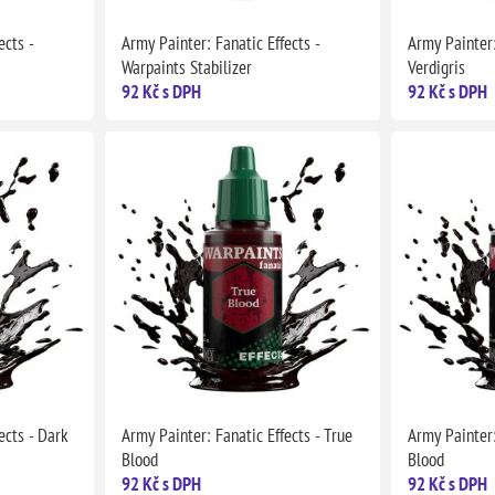
ects -
Army Painter: Fanatic Effects -
Army Painter:
Warpaints Stabilizer
Verdigris
92 Kč s DPH
92 Kč s DPH
ects - Dark
Army Painter: Fanatic Effects - True
Army Painter:
Blood
Blood
92 Kč s DPH
92 Kč s DPH