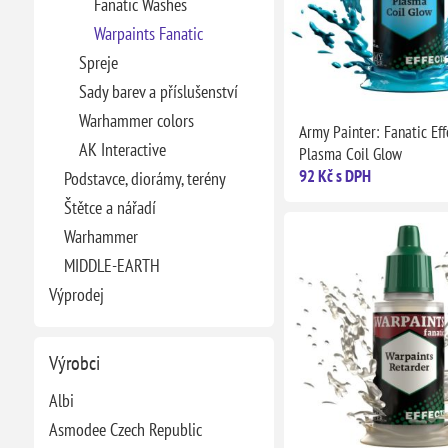
Fanatic Washes
Warpaints Fanatic
Spreje
Sady barev a příslušenství
Warhammer colors
Army Painter: Fanatic Eff
AK Interactive
Plasma Coil Glow
92 Kč s DPH
Podstavce, diorámy, terény
Štětce a nářadí
Warhammer
MIDDLE-EARTH
Výprodej
Výrobci
Albi
Asmodee Czech Republic