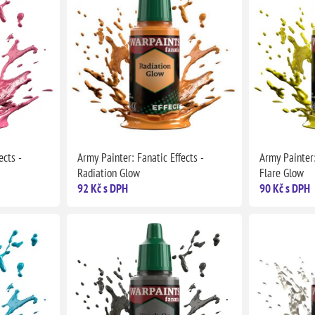
ects -
Army Painter: Fanatic Effects -
Army Painter:
Radiation Glow
Flare Glow
92 Kč s DPH
90 Kč s DPH