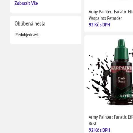
Zobrazit Vše
Army Painter: Fanatic Eff
Warpaints Retarder
Oblíbená hesla
92 Kč s DPH
Předobjednávka
Army Painter: Fanatic Eff
Rust
92 Kč s DPH