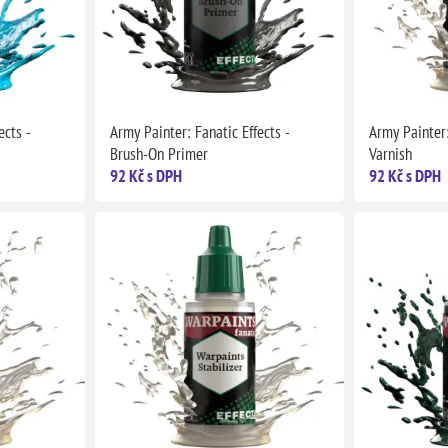
ects -
Army Painter: Fanatic Effects -
Army Painter:
Brush-On Primer
Varnish
92 Kč s DPH
92 Kč s DPH