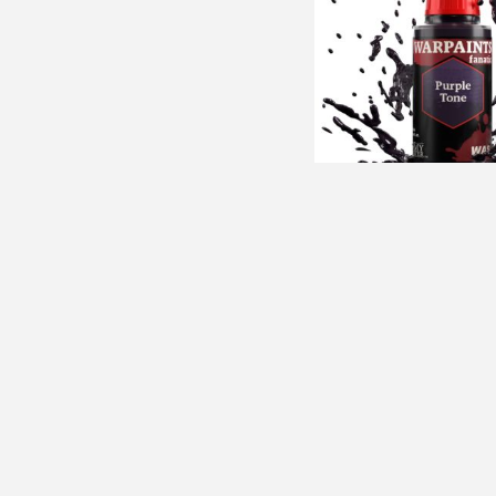
Army Painter: Fanatic Wa
Tone
92 Kč s DPH