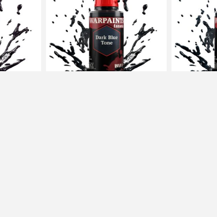
sh - Purple
Army Painter: Fanatic Wash - Dark
Army Painter:
Blue Tone
Tone
90 Kč s DPH
90 Kč s DPH