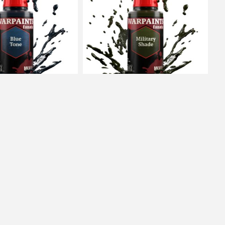
 Fanatic Wash - Blue
Army Painter: Fanatic Wash -
Military Shade
90 Kč s DPH