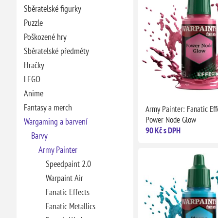
Sběratelské figurky
Puzzle
Poškozené hry
Sběratelské předměty
Hračky
LEGO
Anime
Fantasy a merch
Army Painter: Fanatic Eff
Power Node Glow
Wargaming a barvení
90 Kč s DPH
Barvy
Army Painter
Speedpaint 2.0
Warpaint Air
Fanatic Effects
Fanatic Metallics