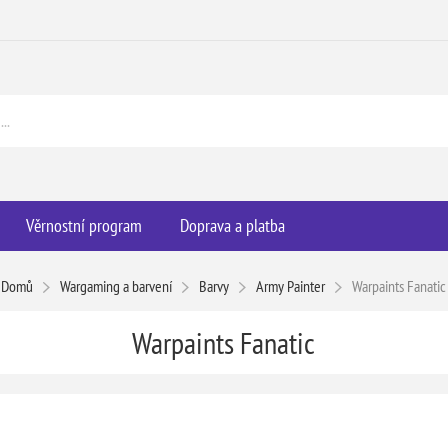
Věrnostní program
Doprava a platba
Domů
Wargaming a barvení
Barvy
Army Painter
Warpaints Fanatic
Warpaints Fanatic