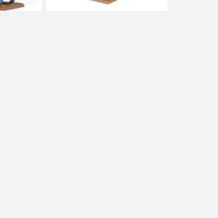
Settra The Imperishable
 DPH
1200 Kč s DPH
1140 Kč s DPH
is
Můj účet
Můj účet
Objednávky
duktů
Adresy
Nákupní košík
Seznam přání