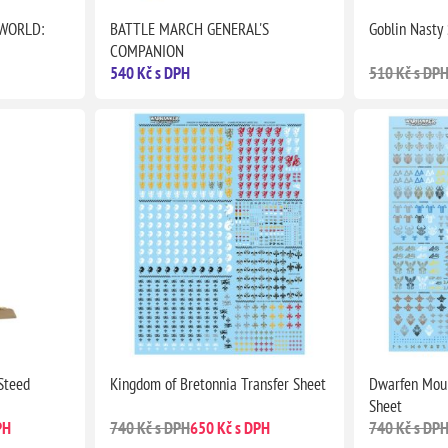
WORLD:
BATTLE MARCH GENERAL'S
Goblin Nasty
COMPANION
540 Kč s DPH
510 Kč s DP
Steed
Kingdom of Bretonnia Transfer Sheet
Dwarfen Moun
Sheet
PH
740 Kč s DPH
650 Kč s DPH
740 Kč s DP