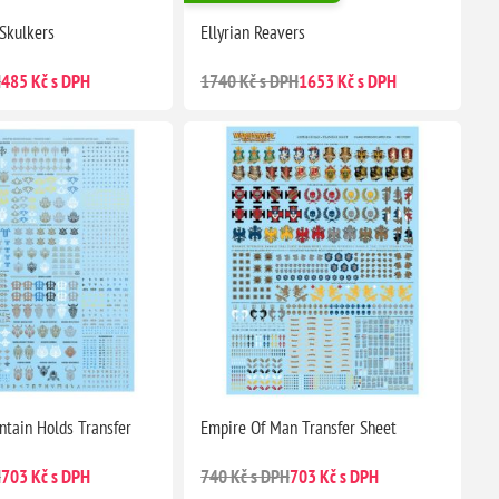
 Skulkers
Ellyrian Reavers
H
485 Kč s DPH
1740 Kč s DPH
1653 Kč s DPH
tain Holds Transfer
Empire Of Man Transfer Sheet
H
703 Kč s DPH
740 Kč s DPH
703 Kč s DPH