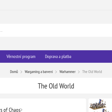
Věrnostní program
Doprava a platba
Domů
Wargaming a barvení
Warhammer
The Old World
The Old World
rs of Chaos