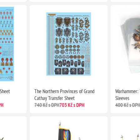
 Sheet
The Northern Provinces of Grand
Warhammer: T
Cathay Transfer Sheet
Sleeves
PH
740 Kč s DPH
703 Kč s DPH
400 Kč s DP