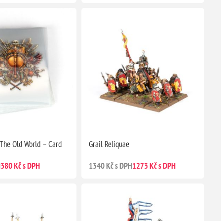
he Old World – Card
Grail Reliquae
H
380 Kč s DPH
1340 Kč s DPH
1273 Kč s DPH