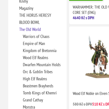
Knihy
WARHAMMER: THE OLD 
Magazíny
CORE SET (ENG)
THE HORUS HERESY
4640 Kč s DPH
BLOOD BOWL
The Old World
Warriors of Chaos
Empire of Man
Kingdom of Bretonnia
Wood Elf Realms
Dwarfen Mountain Holds
Orc & Goblin Tribes
High Elf Realms
Beastmen Brayherds
Tomb Kings of Khemri
Wood Elf Noble on Elven 
Grand Cathay
580 Kč s DPH
510 Kč s D
Monstra