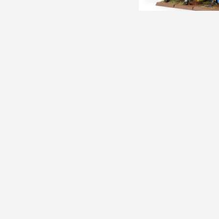
Grail Knights
1230 Kč s DPH
1169 Kč s
Informace
Zákaznický serv
Doprava a platba
Hledat
Obchodní podmínky
Blog
O nás
Porovnání pro
Kontaktujte nás
Odstoupení od smlouvy
Hry v herně