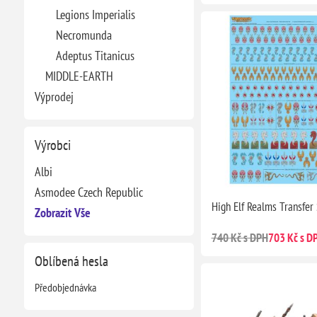
Legions Imperialis
Necromunda
Adeptus Titanicus
MIDDLE-EARTH
Výprodej
Výrobci
Albi
Asmodee Czech Republic
High Elf Realms Transfer
Zobrazit Vše
740 Kč s DPH
703 Kč s D
Oblíbená hesla
Předobjednávka