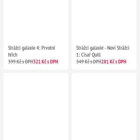
Strážci galaxie 4: Prvotní
Strážci galaxie - Noví Strážci
hřích
1: Císař Quill
399 Kč s DPH
321 Kč s DPH
349 Kč s DPH
281 Kč s DPH