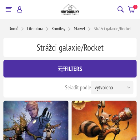
0
Domů
Literatura
Komiksy
Marvel
Strážci galaxie/Rocket
Strážci galaxie/Rocket
FILTERS
Seřadit podle