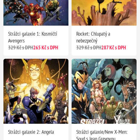
Strážci galaxie 1: Kosmičtí
Rocket: Chlupatý a
Avengers
nebezpečný
329 Kč s DPH
265 Kč s DPH
329 Kč s DPH
287 Kč s DPH
Strážci galaxie 2: Angela
Strážci galaxie/New X-Men:
Soud s Jean Greyovou