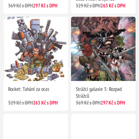
369 Kč s DPH
297 Kč s DPH
329 Kč s DPH
265 Kč s DPH
Rocket: Tahání za ocas
Strážci galaxie 3: Rozpad
Strážců
329 Kč s DPH
265 Kč s DPH
369 Kč s DPH
297 Kč s DPH