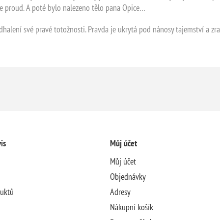
hle proud. A poté bylo nalezeno tělo pana Opice…
dhalení své pravé totožnosti. Pravda je ukrytá pod nánosy tajemství a zrad
is
Můj účet
Můj účet
Objednávky
duktů
Adresy
Nákupní košík