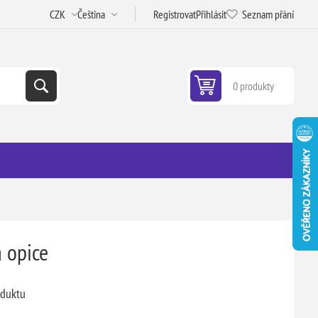
Registrovat
Přihlásit
Seznam přání
0 produkty
 opice
oduktu