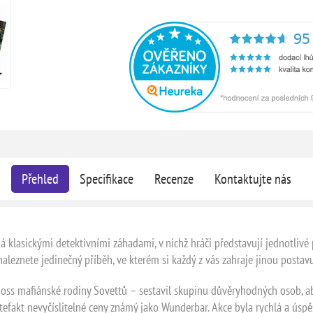
Přehled
Specifikace
Recenze
Kontaktujte nás
 klasickými detektivními záhadami, v nichž hráči představují jednotlivé p
aleznete jedinečný příběh, ve kterém si každý z vás zahraje jinou postavu,
ss mafiánské rodiny Sovettů – sestavil skupinu důvěryhodných osob, aby
efakt nevyčíslitelné ceny známý jako Wunderbar. Akce byla rychlá a úspěš