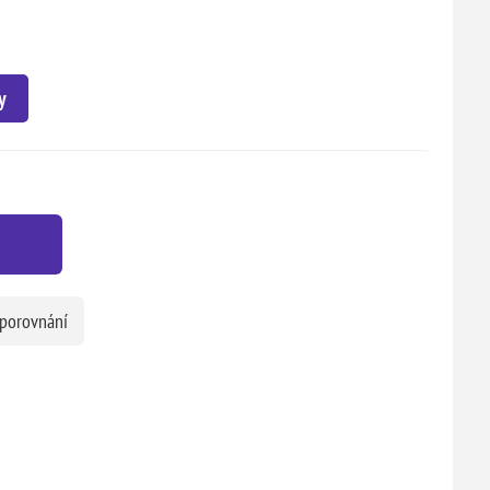
y
 porovnání