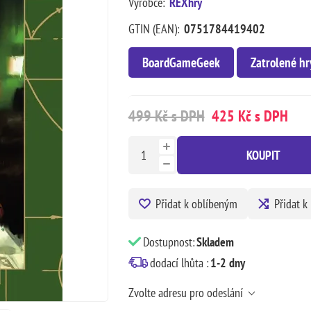
Výrobce:
REXhry
GTIN (EAN):
0751784419402
BoardGameGeek
Zatrolené hr
499 Kč s DPH
425 Kč s DPH
KOUPIT
Přidat k oblíbeným
Přidat k
Dostupnost:
Skladem
dodací lhůta :
1-2 dny
Zvolte adresu pro odeslání