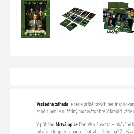
Vražedná záhada
je série příběhových her inspirovaná
sobě a není v ní žádný moderátor hry. V krabici vždy n
V příběhu
Mrtvá opice
Don Vito Sovetta – obáváný bo
odvážné loupeže v bance Centralia. Odměna? Zlatý art