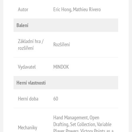
Autor
Eric Hong, Mathieu Rivero
Balení
Základní hra /
Rozšíření
rozšíření
Vydavatel
MINDOK
Herní vlastnosti
Herní doba
60
Hand Management, Open
Drafting, Set Collection, Variable
Mechaniky
Player Powers, Victory Points as a