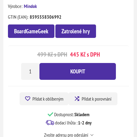
Výrobce:
Mindok
GTIN (EAN):
8595558306992
BoardGameGeek
Zatrolené hry
499 Kč s DPH
445 Kč s DPH
KOUPIT
Přidat k oblíbeným
Přidat k porovnání
Dostupnost:
Skladem
dodací lhůta :
1-2 dny
Zvolte adresu pro odeslání