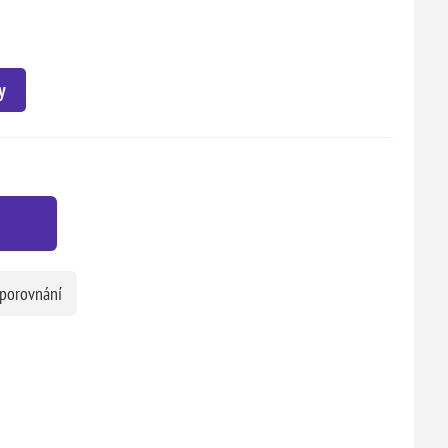
y
 porovnání