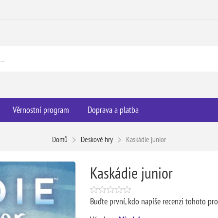
Věrnostní program
Doprava a platba
Domů
Deskové hry
Kaskádie junior
Kaskádie junior
Buďte první, kdo napíše recenzi tohoto pr