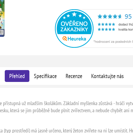
Přehled
Specifikace
Recenze
Kontaktujte nás
 je přístupná už mladším školákům. Základní myšlenka zůstává - hráči vytvář
u desku, která se jim průběžně bude plnit zvířectvem, a nebude chybět a
a (typ prostředí) má jasně určeno, který žeton zvířete na ni lze umístit. H