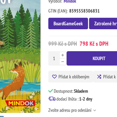
Výrobce:
Mindok
GTIN (EAN):
8595558306831
BoardGameGeek
Zatrolené hr
999 Kč s DPH
798 Kč s DPH
KOUPIT
Přidat k oblíbeným
Přidat k
Dostupnost:
Skladem
dodací lhůta :
1-2 dny
Zvolte adresu pro odeslání