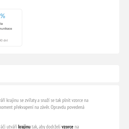
í krajinu se zvířaty a snaží se tak plnit vzorce na
ni moment překvapení na závěr. Opravdu povedená
ráči utváří
krajinu
tak, aby dodrželi
vzorce
na