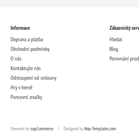
Informace
Zákaznický serv
Doprava a platba
Hledat
Obchodní podmínky
Blog
O nás
Porovnání pro
Kontaktujte nás
Odstoupení od smlouvy
Hry v herně
Puncovní značky
Powered by
nopCommerce
|
Designed by
Nop-Templates.com