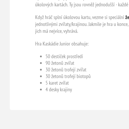
úkolových kartách. Ty jsou rovněž jednodušší - každ
Když hráč splní úkolovou kartu, vezme si speciální
ž
jednotlivými zvířaty/krajinou. Jakmile je hra u konce,
jich má nejvíce, vyhrává.
Hra Kaskádie Junior obsahuje:
50 destiček prostředí
90 žetonů zvířat
30 žetonů trofejí zvířat
30 žetonů trofejí biotopů
5 karet zvířat
4 desky krajiny