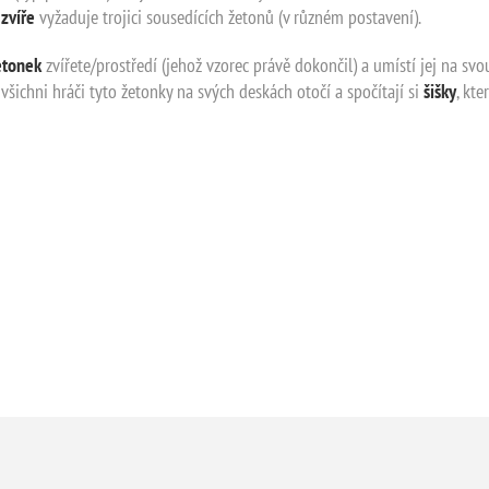
é
zvíře
vyžaduje trojici sousedících žetonů (v různém postavení).
etonek
zvířete/prostředí (jehož vzorec právě dokončil) a umístí jej na sv
 všichni hráči tyto žetonky na svých deskách otočí a spočítají si
šišky
, kte