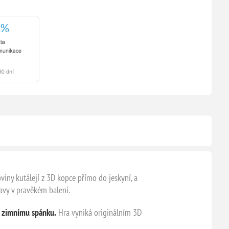
viny kutálejí z 3D kopce přímo do jeskyní, a
avy v pravěkém balení.
k zimnímu spánku.
Hra vyniká originálním 3D