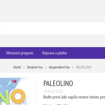
Věrnostní program
Doprava a platba
Domů
Deskové hry
Kooperativní hry
PALEOLINO
PALEOLINO
Buďte první, kdo napíše recenzi tohoto pr