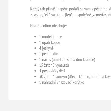
Každý tah přináší napětí: podaří se vám z pěstního k
zasekne, čeká vás to nejlepší – společné „zemětřesení
Hra Paleolino obsahuje:
1 model kopce
1 úpatí kopce
4 jeskyně
1 pěstní klín
1 náves (umísťuje se na dno krabice)
15 žetonů vynálezů
4 postavičky dětí
30 žetonů surovin (dřevo, kámen, bobule a krys
1 náhradní vhazovací korýtko