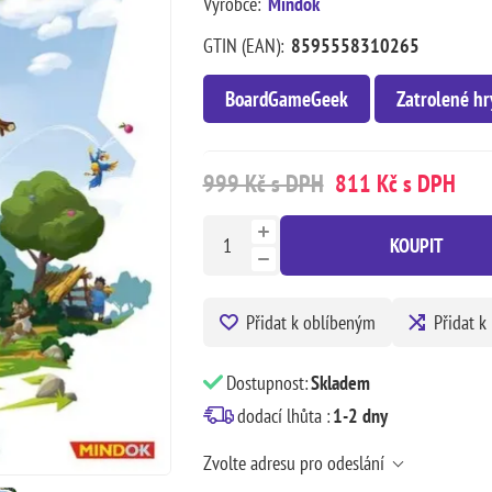
Výrobce:
Mindok
GTIN (EAN):
8595558310265
BoardGameGeek
Zatrolené hr
999 Kč s DPH
811 Kč s DPH
KOUPIT
Přidat k oblíbeným
Přidat k
Dostupnost:
Skladem
dodací lhůta :
1-2 dny
Zvolte adresu pro odeslání