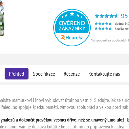
Přehled
Specifikace
Recenze
Kontaktujte nás
máháte mamutkovi Linovi vybudovat útulnou vesnici. Sledujte, jak se suro
. Paleolino spojuje špetku paměti, týmovou spolupráci a velkou porci záb
ynálezů a dokončit pravěkou vesnici dříve, než se unavený Lino uloží 
ale mamut vám je doslova kutálí z kopce přímo do připravených jeskyní.