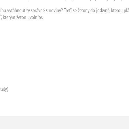
línu vytáhnout ty správné suroviny? Trefí se žetony do jeskyně, kterou pl
“, kterým žeton uvolníte.
taly)