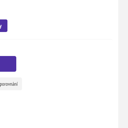
y
 porovnání