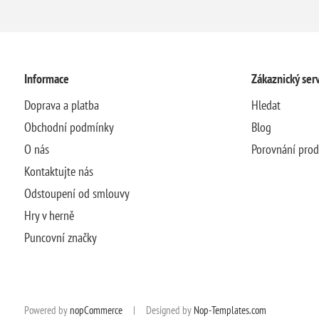
Informace
Zákaznický serv
Doprava a platba
Hledat
Obchodní podmínky
Blog
O nás
Porovnání pro
Kontaktujte nás
Odstoupení od smlouvy
Hry v herně
Puncovní značky
Powered by
nopCommerce
|
Designed by
Nop-Templates.com