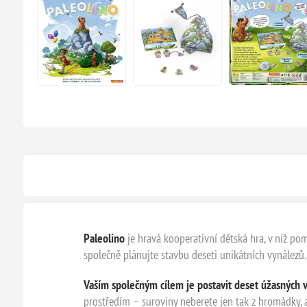
Paleolino
je hravá kooperativní dětská hra, v níž po
společně plánujte stavbu deseti unikátních vynálezů
Vaším společným cílem je postavit deset úžasných v
prostředím – suroviny neberete jen tak z hromádky, 