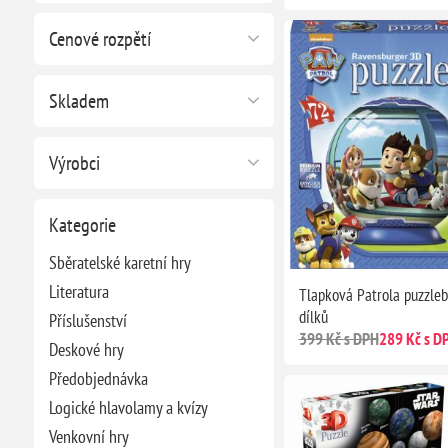
Cenové rozpětí
Skladem
Výrobci
Kategorie
Sběratelské karetní hry
Literatura
Tlapková Patrola puzzleba
dílků
Příslušenství
399 Kč s DPH
289 Kč s D
Deskové hry
Předobjednávka
Logické hlavolamy a kvízy
Venkovní hry