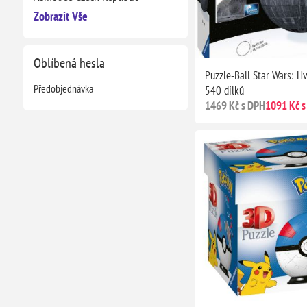
Zobrazit Vše
Oblíbená hesla
Puzzle-Ball Star Wars: H
Předobjednávka
540 dílků
1469 Kč s DPH
1091 Kč s