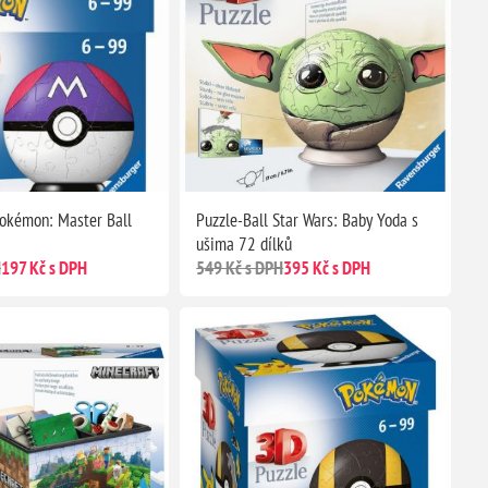
Pokémon: Master Ball
Puzzle-Ball Star Wars: Baby Yoda s
ušima 72 dílků
H
197 Kč s DPH
549 Kč s DPH
395 Kč s DPH