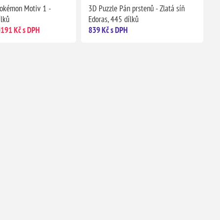
Pokémon Motiv 1 -
3D Puzzle Pán prstenů - Zlatá síň
ílků
Edoras, 445 dílků
H
191 Kč s DPH
839 Kč s DPH