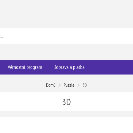
Věrnostní program
Doprava a platba
Domů
Puzzle
3D
3D