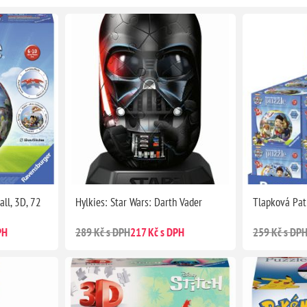
ll, 3D, 72
Hylkies: Star Wars: Darth Vader
Tlapková Pat
PH
289 Kč s DPH
217 Kč s DPH
259 Kč s DP