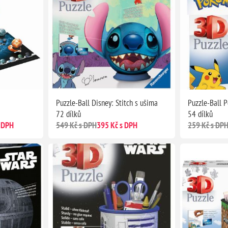
Puzzle-Ball Disney: Stitch s ušima
Puzzle-Ball 
72 dílků
54 dílků
 DPH
549 Kč s DPH
395 Kč s DPH
259 Kč s DP