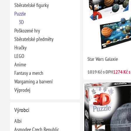
Sběratelské figurky
Puzzle
3D
Poškozené hry
Sběratelské předměty
Hračky
LEGO
Star Wars Galaxie
Anime
1819 Kč s DPH
1274 Kč s
Fantasy a merch
Wargaming a barvení
Výprodej
Výrobci
Albi
Asmodee Czech Republic