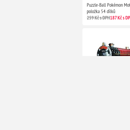
Puzzle-Ball Pokémon Mot
položka 54 dílků
259 Kč s DPH
187 Kč s D
Harry Potter 3D Puzzle: 
expres, 460 dílků
827 Kč s DPH