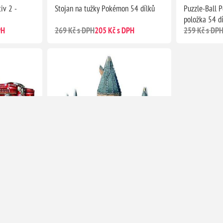
iv 2 -
Stojan na tužky Pokémon 54 dílků
Puzzle-Ball 
položka 54 d
PH
269 Kč s DPH
205 Kč s DPH
259 Kč s DP
Bradavický
Harry Potter 3D Puzzle: Bradavice -
Velký sál, 850 dílků
993 Kč s DPH