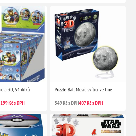
rola 3D, 54 dílků
Puzzle-Ball Měsíc svítící ve tmě
H
199 Kč s DPH
549 Kč s DPH
407 Kč s DPH