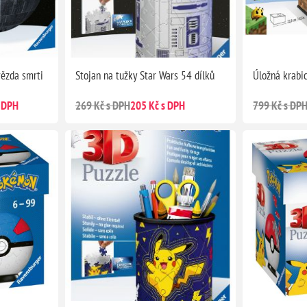
vězda smrti
Stojan na tužky Star Wars 54 dílků
Úložná krabi
 DPH
269 Kč s DPH
205 Kč s DPH
799 Kč s DP