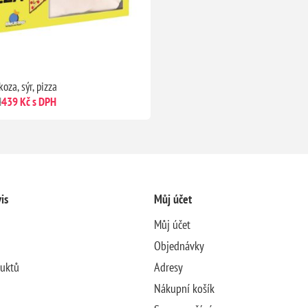
koza, sýr, pizza
H
439 Kč s DPH
is
Můj účet
Můj účet
Objednávky
duktů
Adresy
Nákupní košík