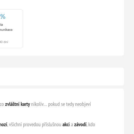
mco
zvláštní karty
nikoliv… pokud se tedy neobjeví
hozí
, všichni provedou příslušnou
akci
a
závodí
, kdo