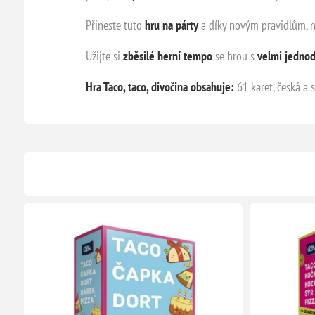
Přineste tuto
hru na párty
a díky novým pravidlům, 
Užijte si
zběsilé herní tempo
se hrou s
velmi jednod
Hra Taco, taco, divočina obsahuje:
61 karet, česká a 