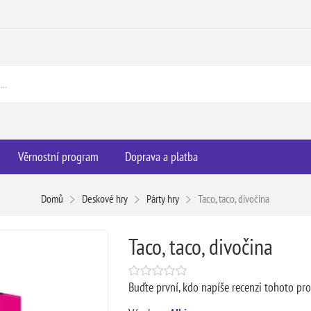
Věrnostní program
Doprava a platba
Domů
Deskové hry
Párty hry
Taco, taco, divočina
Taco, taco, divočina
Buďte první, kdo napíše recenzi tohoto pr