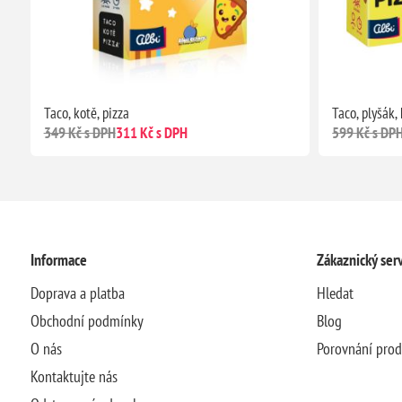
Taco, kotě, pizza
Taco, plyšák, 
349 Kč s DPH
311 Kč s DPH
599 Kč s DP
Informace
Zákaznický serv
Doprava a platba
Hledat
Obchodní podmínky
Blog
O nás
Porovnání pro
Kontaktujte nás