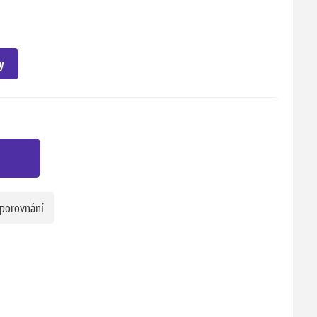
y
 porovnání