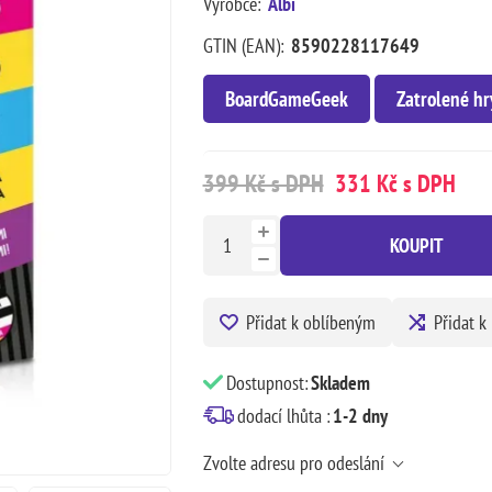
Výrobce:
Albi
GTIN (EAN):
8590228117649
BoardGameGeek
Zatrolené hr
399 Kč s DPH
331 Kč s DPH
KOUPIT
Přidat k oblíbeným
Přidat k
Dostupnost:
Skladem
dodací lhůta :
1-2 dny
Zvolte adresu pro odeslání