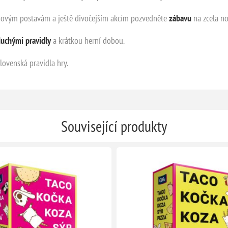
novým postavám a ještě divočejším akcím pozvedněte
zábavu
na zcela n
uchými pravidly
a krátkou herní dobou.
slovenská pravidla hry.
Související produkty