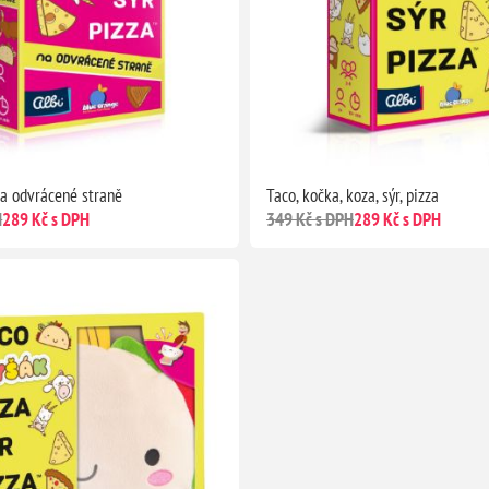
na odvrácené straně
Taco, kočka, koza, sýr, pizza
H
289 Kč s DPH
349 Kč s DPH
289 Kč s DPH