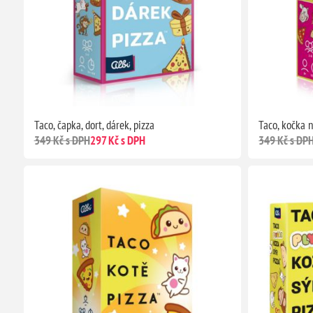
Taco, čapka, dort, dárek, pizza
Taco, kočka 
349 Kč s DPH
297 Kč s DPH
349 Kč s DP