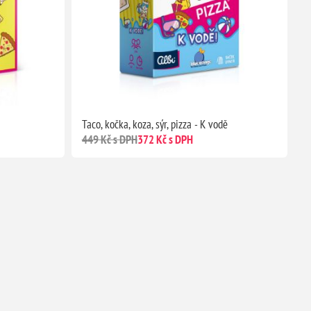
Taco, kočka, koza, sýr, pizza - K vodě
449 Kč s DPH
372 Kč s DPH