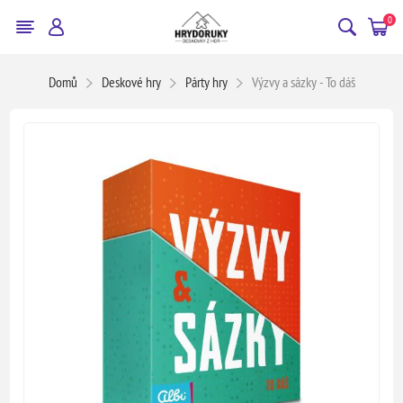
0
Domů
Deskové hry
Párty hry
Výzvy a sázky - To dáš