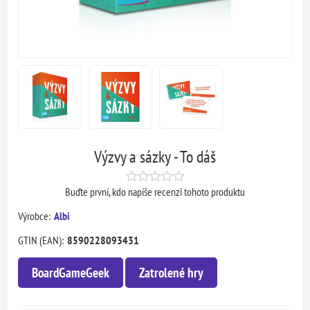
Výzvy a sázky - To dáš
Buďte první, kdo napíše recenzi tohoto produktu
Výrobce:
Albi
GTIN (EAN):
8590228093431
BoardGameGeek
Zatrolené hry