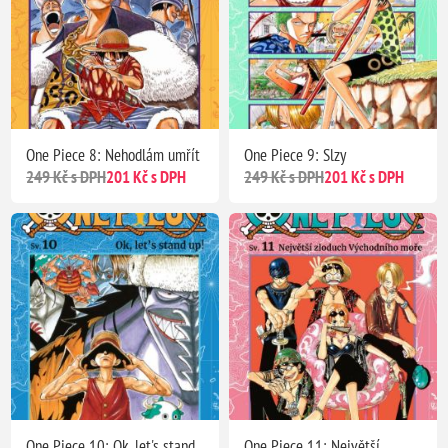
One Piece 8: Nehodlám umřít
One Piece 9: Slzy
249 Kč s DPH
201 Kč s DPH
249 Kč s DPH
201 Kč s DPH
One Piece 10: Ok, let's stand
One Piece 11: Největší