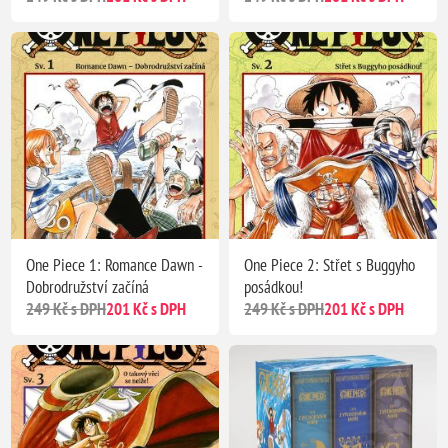
One Piece 1: Romance Dawn -
One Piece 2: Střet s Buggyho
Dobrodružství začíná
posádkou!
249 Kč s DPH
201 Kč s DPH
249 Kč s DPH
201 Kč s DPH