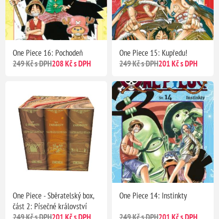
One Piece 16: Pochodeň
One Piece 15: Kupředu!
249 Kč s DPH
208 Kč s DPH
249 Kč s DPH
201 Kč s DPH
One Piece - Sběratelský box,
One Piece 14: Instinkty
část 2: Písečné království
249 Kč s DPH
201 Kč s DPH
249 Kč s DPH
201 Kč s DPH