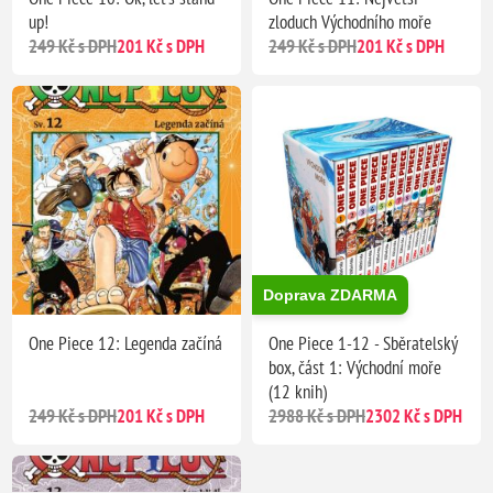
up!
zloduch Východního moře
249 Kč s DPH
201 Kč s DPH
249 Kč s DPH
201 Kč s DPH
Doprava ZDARMA
One Piece 12: Legenda začíná
One Piece 1-12 - Sběratelský
box, část 1: Východní moře
(12 knih)
249 Kč s DPH
201 Kč s DPH
2988 Kč s DPH
2302 Kč s DPH