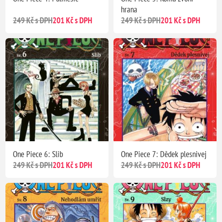
hrana
249 Kč s DPH
201 Kč s DPH
249 Kč s DPH
201 Kč s DPH
One Piece 6: Slib
One Piece 7: Dědek plesnivej
249 Kč s DPH
201 Kč s DPH
249 Kč s DPH
201 Kč s DPH