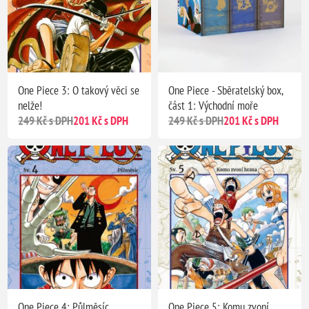
One Piece 3: O takový věci se
One Piece - Sběratelský box,
nelže!
část 1: Východní moře
249 Kč s DPH
201 Kč s DPH
249 Kč s DPH
201 Kč s DPH
One Piece 4: Půlměsíc
One Piece 5: Komu zvoní