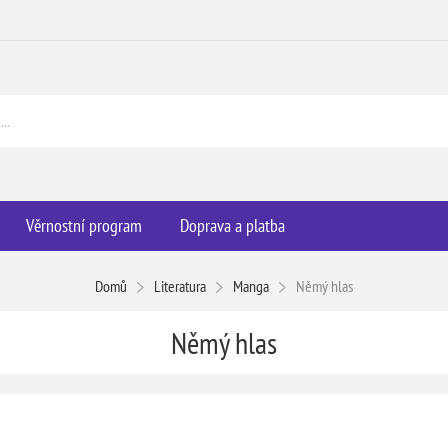
Věrnostní program
Doprava a platba
Domů
Literatura
Manga
Němý hlas
Němý hlas