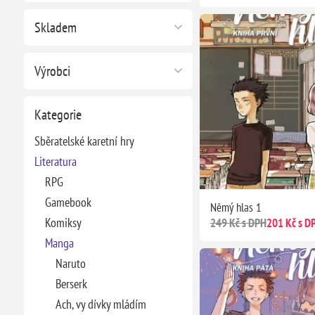
Skladem
Výrobci
Kategorie
Sběratelské karetní hry
Literatura
RPG
Gamebook
Němý hlas 1
Komiksy
249 Kč s DPH
201 Kč s D
Manga
Naruto
Berserk
Ach, vy dívky mládím