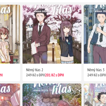
Němý hlas 2
Němý hlas 3
PH
249 Kč s DPH
201 Kč s DPH
249 Kč s DP