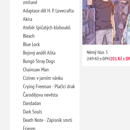
zmítané
Adaptace děl H. P. Lovecrafta
Akira
Ateliér špičatých klobouků
Bleach
Blue Lock
Němý hlas 5
Bojový anděl Alita
249 Kč s DPH
201 Kč s D
Bungó Stray Dogs
Chainsaw Man
Cizinec v jarním vánku
Crying Freeman - Plačící drak
Čarodějova nevěsta
Dandadan
Dark Souls
Death Note - Zápisník smrti
Frieren