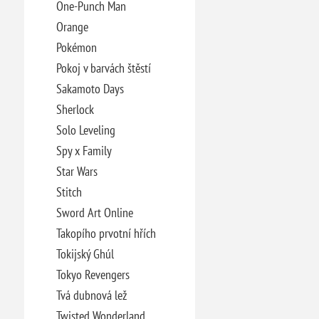
One-Punch Man
Orange
Pokémon
Pokoj v barvách štěstí
Sakamoto Days
Sherlock
Solo Leveling
Spy x Family
Star Wars
Stitch
Sword Art Online
Takopího prvotní hřích
Tokijský Ghúl
Tokyo Revengers
Tvá dubnová lež
Twisted Wonderland