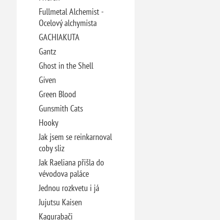
Fullmetal Alchemist -
Ocelový alchymista
GACHIAKUTA
Gantz
Ghost in the Shell
Given
Green Blood
Gunsmith Cats
Hooky
Jak jsem se reinkarnoval
coby sliz
Jak Raeliana přišla do
vévodova paláce
Jednou rozkvetu i já
Jujutsu Kaisen
Kagurabači