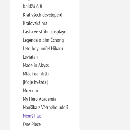
Kaidžú č. 8
Král všech developerů
Královská hra
Láska ve střihu cosplaye
Legenda o Sim Čchong
Léto, kdy umřel Hikaru
Leviatan
Made in Abyss
Mládí na hřišti
[Moje hvězda]
Muzeum
My Hero Academia
Naušika z Větrného údolí
Němý hlas
One Piece