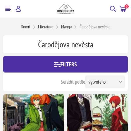
0
Domů
Literatura
Manga
Čarodějova nevěsta
Čarodějova nevěsta
FILTERS
Seřadit podle