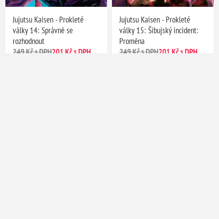
Jujutsu Kaisen - Prokleté
Jujutsu Kaisen - Prokleté
války 14: Správně se
války 15: Šibujský incident:
rozhodnout
Proměna
249 Kč s DPH
201 Kč s DPH
249 Kč s DPH
201 Kč s DPH
Kategorie
Výrobci
Oblíbená hesla
Informace