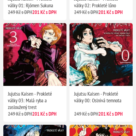
války 01: Rjómen Sukuna
války 02: Prokleté lůno
249 Kč s DPH
201 Kč s DPH
249 Kč s DPH
201 Kč s DPH
Jujutsu Kaisen - Prokleté
Jujutsu Kaisen - Prokleté
války 03: Malá ryba a
války 00: Oslnivá temnota
zasloužený trest
249 Kč s DPH
201 Kč s DPH
249 Kč s DPH
201 Kč s DPH