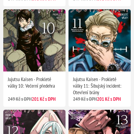
Jujutsu Kaisen - Prokleté
Jujutsu Kaisen - Prokleté
války 10: Večerní předehra
války 11: Šibujský incident:
Otevření brány
249 Kč s DPH
201 Kč s DPH
249 Kč s DPH
201 Kč s DPH