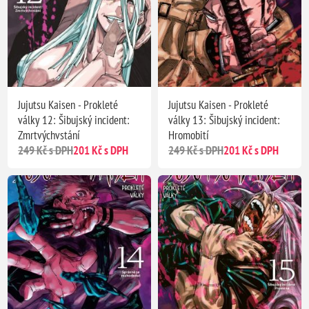
Jujutsu Kaisen - Prokleté
Jujutsu Kaisen - Prokleté
války 12: Šibujský incident:
války 13: Šibujský incident:
Zmrtvýchvstání
Hromobití
249 Kč s DPH
201 Kč s DPH
249 Kč s DPH
201 Kč s DPH