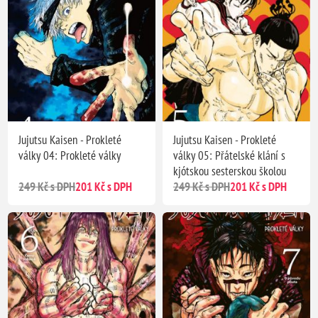
Jujutsu Kaisen - Prokleté
Jujutsu Kaisen - Prokleté
války 04: Prokleté války
války 05: Přátelské klání s
kjótskou sesterskou školou
249 Kč s DPH
201 Kč s DPH
249 Kč s DPH
201 Kč s DPH