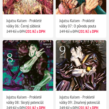
Jujutsu Kaisen - Prokleté
Jujutsu Kaisen - Prokleté
války 06: Černý záblesk
války 07: O původu pouta
249 Kč s DPH
201 Kč s DPH
249 Kč s DPH
201 Kč s DPH
Jujutsu Kaisen - Prokleté
Jujutsu Kaisen - Prokleté
války 08: Skrytý potenciál
války 09: Zmařený potenciál
249 Kč s DPH
201 Kč s DPH
249 Kč s DPH
201 Kč s DPH