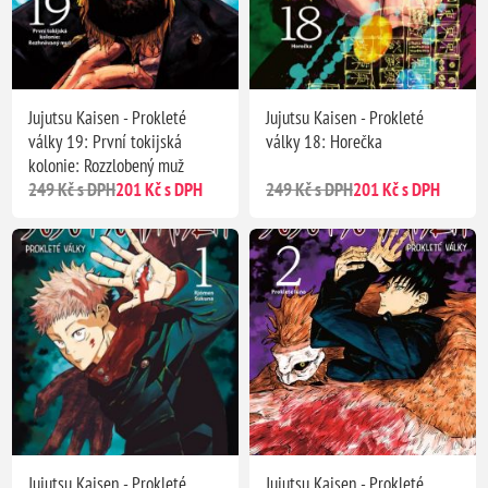
Jujutsu Kaisen - Prokleté
Jujutsu Kaisen - Prokleté
války 19: První tokijská
války 18: Horečka
kolonie: Rozzlobený muž
249 Kč s DPH
201 Kč s DPH
249 Kč s DPH
201 Kč s DPH
Jujutsu Kaisen - Prokleté
Jujutsu Kaisen - Prokleté