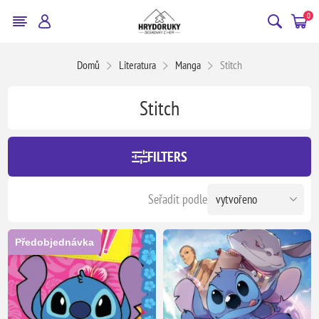
0
Domů
Literatura
Manga
Stitch
Stitch
FILTERS
Seřadit podle
Předobjednávka