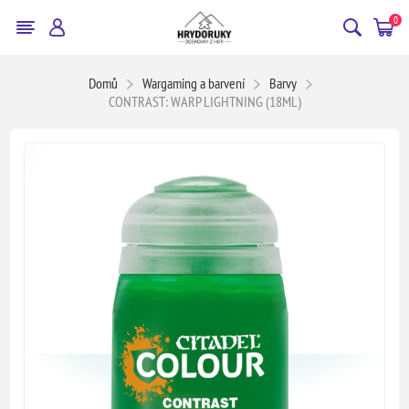
0
Domů
Wargaming a barvení
Barvy
CONTRAST: WARP LIGHTNING (18ML)