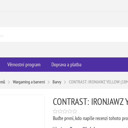
Věrnostní program
Doprava a platba
omů
Wargaming a barvení
Barvy
CONTRAST: IRONJAWZ YELLOW (18M
CONTRAST: IRONJAWZ 
Buďte první, kdo napíše recenzi tohoto pr