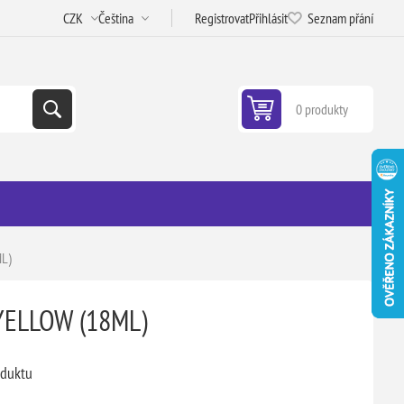
Registrovat
Přihlásit
Seznam přání
0 produkty
L)
YELLOW (18ML)
oduktu