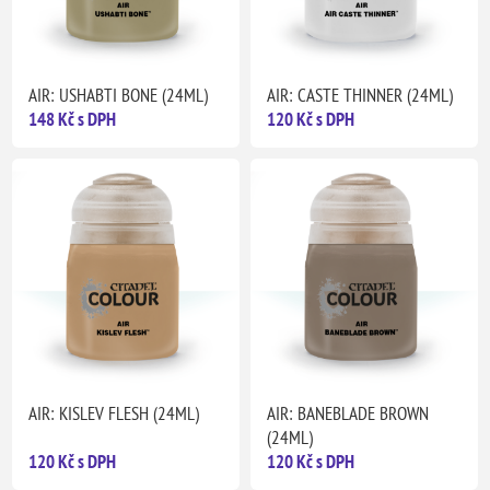
AIR: USHABTI BONE (24ML)
AIR: CASTE THINNER (24ML)
148 Kč s DPH
120 Kč s DPH
AIR: KISLEV FLESH (24ML)
AIR: BANEBLADE BROWN
(24ML)
120 Kč s DPH
120 Kč s DPH