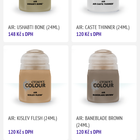
AIR: USHABTI BONE (24ML)
AIR: CASTE THINNER (24ML)
148 Kč s DPH
120 Kč s DPH
AIR: KISLEV FLESH (24ML)
AIR: BANEBLADE BROWN
(24ML)
120 Kč s DPH
120 Kč s DPH