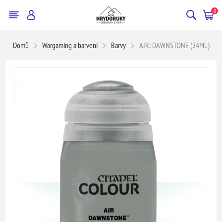
0
Domů
Wargaming a barvení
Barvy
AIR: DAWNSTONE (24ML)