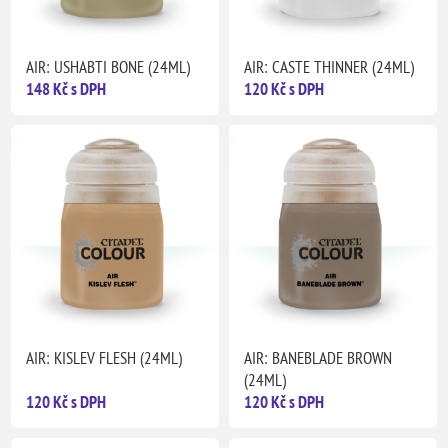
AIR: USHABTI BONE (24ML)
AIR: CASTE THINNER (24ML)
148 Kč s DPH
120 Kč s DPH
AIR: KISLEV FLESH (24ML)
AIR: BANEBLADE BROWN
(24ML)
120 Kč s DPH
120 Kč s DPH