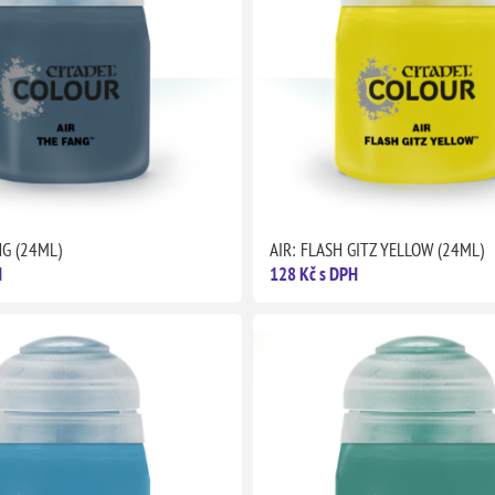
NG (24ML)
AIR: FLASH GITZ YELLOW (24ML)
H
128 Kč s DPH