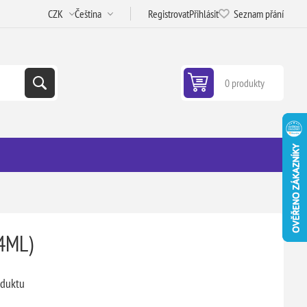
Registrovat
Přihlásit
Seznam přání
0 produkty
4ML)
oduktu