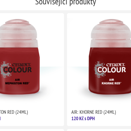
Související produkty
TON RED (24ML)
AIR: KHORNE RED (24ML)
H
120 Kč s DPH