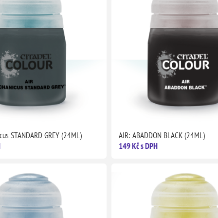
icus STANDARD GREY (24ML)
AIR: ABADDON BLACK (24ML)
H
149 Kč s DPH