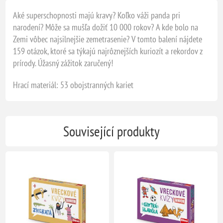
Aké superschopnosti majú kravy? Koľko váži panda pri
narodení? Môže sa mušľa dožiť 10 000 rokov? A kde bolo na
Zemi vôbec najsilnejšie zemetrasenie? V tomto balení nájdete
159 otázok, ktoré sa týkajú najrôznejších kuriozít a rekordov z
prírody. Úžasný zážitok zaručený!
Hrací materiál: 53 obojstranných kariet
Související produkty