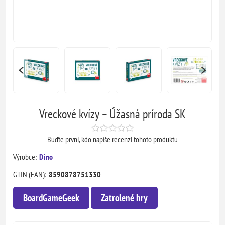
Vreckové kvízy – Úžasná príroda SK
Buďte první, kdo napíše recenzi tohoto produktu
Výrobce:
Dino
GTIN (EAN):
8590878751330
BoardGameGeek
Zatrolené hry