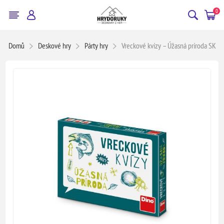
0
Domů
Deskové hry
Párty hry
Vreckové kvízy – Úžasná príroda SK