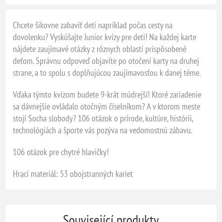
Chcete šikovne zabaviť deti napríklad počas cesty na
dovolenku? Vyskúšajte Junior kvízy pre deti! Na každej karte
nájdete zaujímavé otázky z rôznych oblastí prispôsobené
deťom. Správnu odpoveď objavíte po otočení karty na druhej
strane, a to spolu s doplňujúcou zaujímavosťou k danej téme.
Vďaka týmto kvízom budete 9-krát múdrejší! Ktoré zariadenie
sa dávnejšie ovládalo otočným číselníkom? A v ktorom meste
stojí Socha slobody? 106 otázok o prírode, kultúre, histórii,
technológiách a športe vás pozýva na vedomostnú zábavu.
106 otázok pre chytré hlavičky!
Hrací materiál: 53 obojstranných kariet
Související produkty