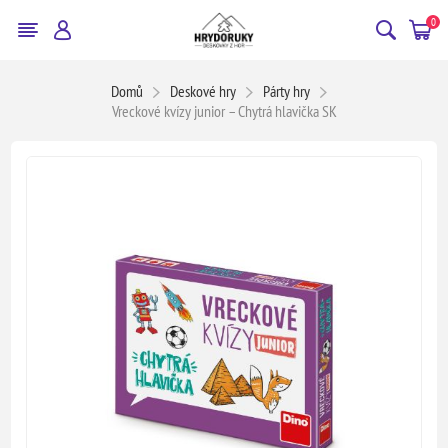
0
Domů
Deskové hry
Párty hry
Vreckové kvízy junior – Chytrá hlavička SK