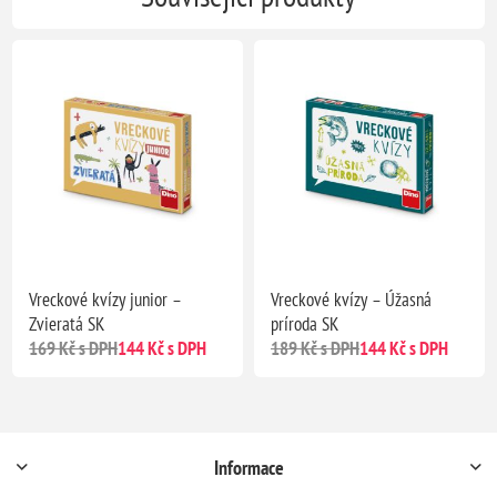
Vreckové kvízy junior –
Vreckové kvízy – Úžasná
Zvieratá SK
príroda SK
169 Kč s DPH
144 Kč s DPH
189 Kč s DPH
144 Kč s DPH
Informace