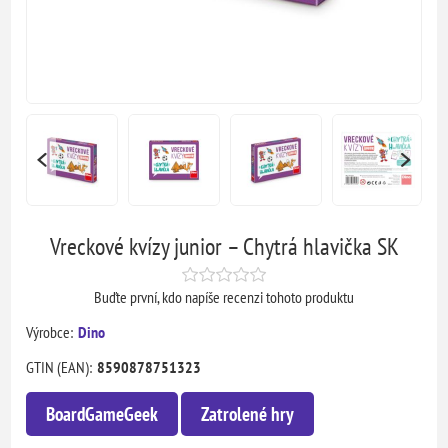
Vreckové kvízy junior – Chytrá hlavička SK
Buďte první, kdo napíše recenzi tohoto produktu
Výrobce:
Dino
GTIN (EAN):
8590878751323
BoardGameGeek
Zatrolené hry