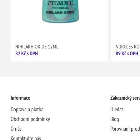
NIHILAKH OXIDE 12ML
NURGLES RO
82 Kč s DPH
89 Kč s DPH
Informace
Zákaznický serv
Doprava a platba
Hledat
Obchodní podmínky
Blog
O nás
Porovnání pro
Kontaktujte nás