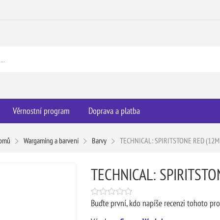
Věrnostní program
Doprava a platba
omů
Wargaming a barvení
Barvy
TECHNICAL: SPIRITSTONE RED (12M
TECHNICAL: SPIRITSTO
Buďte první, kdo napíše recenzi tohoto pr