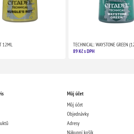
T 12ML
TECHNICAL: WAYSTONE GREEN (1
89 Kč s DPH
is
Můj účet
Můj účet
Objednávky
duktů
Adresy
Nákupní košík