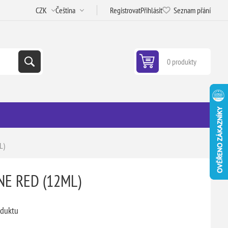
Registrovat
Přihlásit
Seznam přání
0 produkty
L)
NE RED (12ML)
oduktu