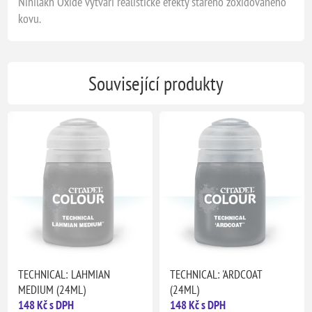
Nihilakh Oxide vytváří realistické efekty starého zoxidovaného
kovu.
Související produkty
TECHNICAL: LAHMIAN
TECHNICAL: 'ARDCOAT
MEDIUM (24ML)
(24ML)
148 Kč s DPH
148 Kč s DPH