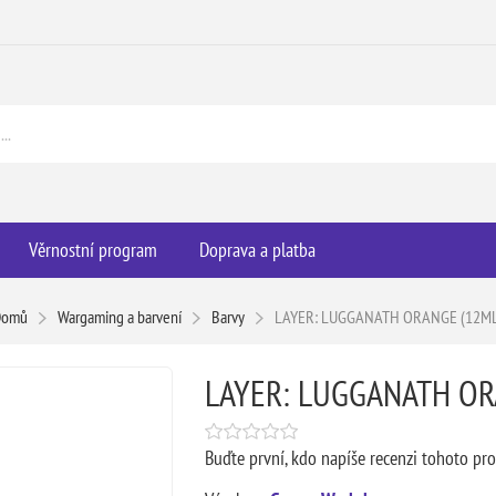
Věrnostní program
Doprava a platba
Domů
Wargaming a barvení
Barvy
LAYER: LUGGANATH ORANGE (12M
LAYER: LUGGANATH OR
Buďte první, kdo napíše recenzi tohoto pr