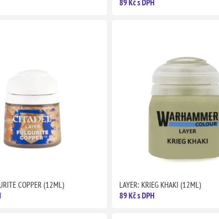
89 Kč s DPH
URITE COPPER (12ML)
LAYER: KRIEG KHAKI (12ML)
H
89 Kč s DPH