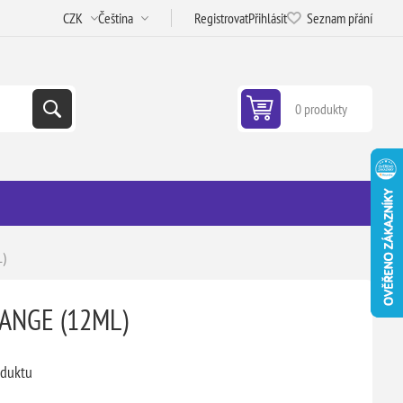
Registrovat
Přihlásit
Seznam přání
0 produkty
L)
ANGE (12ML)
oduktu