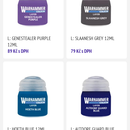
L: GENESTEALER PURPLE
L: SLAANESH GREY 12ML
12ML
89 Kč s DPH
79 Kč s DPH
L: HOETH BLUE 12ML
L: ALTDORF GUARD BLUE