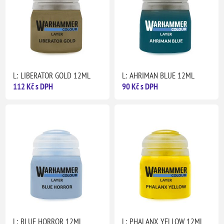
L: LIBERATOR GOLD 12ML
L: AHRIMAN BLUE 12ML
112 Kč s DPH
90 Kč s DPH
L: BLUE HORROR 12ML
L: PHALANX YELLOW 12ML