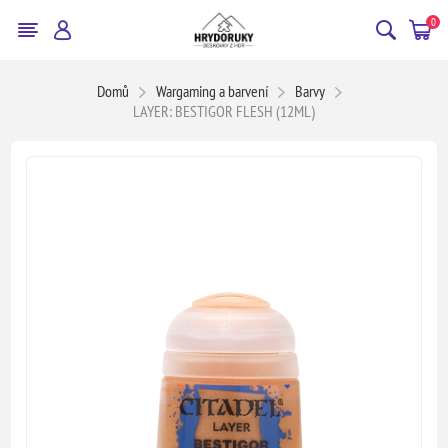
0
Domů
Wargaming a barvení
Barvy
LAYER: BESTIGOR FLESH (12ML)