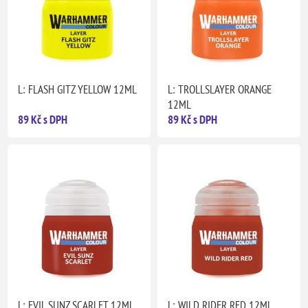
L: FLASH GITZ YELLOW 12ML
L: TROLLSLAYER ORANGE
12ML
89 Kč s DPH
89 Kč s DPH
L: EVIL SUNZ SCARLET 12ML
L: WILD RIDER RED 12ML