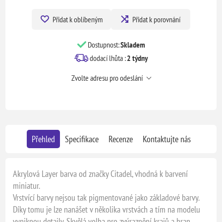
Přidat k oblíbeným
Přidat k porovnání
Dostupnost:
Skladem
dodací lhůta :
2 týdny
Zvolte adresu pro odeslání
Přehled
Specifikace
Recenze
Kontaktujte nás
Akrylová Layer barva od značky Citadel, vhodná k barvení
miniatur.
Vrstvící barvy nejsou tak pigmentované jako základové barvy.
Díky tomu je lze nanášet v několika vrstvách a tím na modelu
vyniknou detaily. Skvělá volba pro zvýraznění krajů a hran.