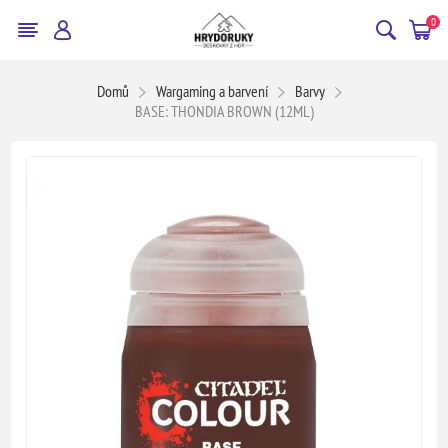
0
Domů
Wargaming a barvení
Barvy
BASE: THONDIA BROWN (12ML)