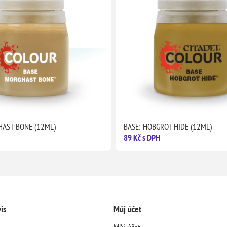
HAST BONE (12ML)
BASE: HOBGROT HIDE (12ML)
89 Kč s DPH
is
Můj účet