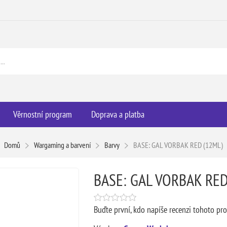
Věrnostní program
Doprava a platba
Domů
Wargaming a barvení
Barvy
BASE: GAL VORBAK RED (12ML)
BASE: GAL VORBAK RED
Buďte první, kdo napíše recenzi tohoto pr