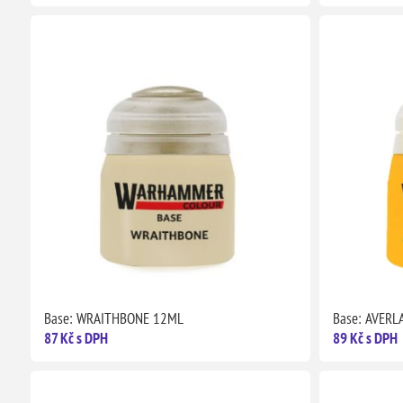
Base: WRAITHBONE 12ML
Base: AVER
87 Kč s DPH
89 Kč s DPH