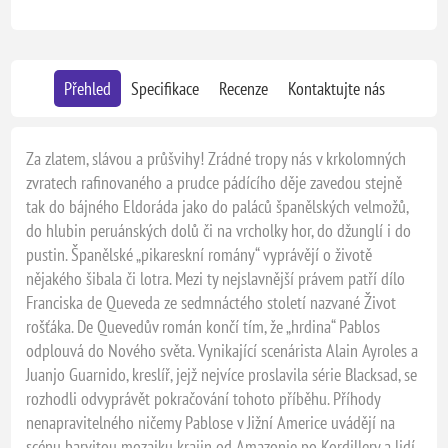
Přehled
Specifikace
Recenze
Kontaktujte nás
Za zlatem, slávou a průšvihy! Zrádné tropy nás v krkolomných
zvratech rafinovaného a prudce pádícího děje zavedou stejně
tak do bájného Eldoráda jako do paláců španělských velmožů,
do hlubin peruánských dolů či na vrcholky hor, do džunglí i do
pustin. Španělské „pikareskní romány“ vyprávějí o životě
nějakého šibala či lotra. Mezi ty nejslavnější právem patří dílo
Franciska de Queveda ze sedmnáctého století nazvané Život
rošťáka. De Quevedův román končí tím, že „hrdina“ Pablos
odplouvá do Nového světa. Vynikající scenárista Alain Ayroles a
Juanjo Guarnido, kreslíř, jejž nejvíce proslavila série Blacksad, se
rozhodli odvyprávět pokračování tohoto příběhu. Příhody
nenapravitelného ničemy Pablose v Jižní Americe uvádějí na
scénu barvitou mozaiku krajin od Amazonie po Kordillery a lidí