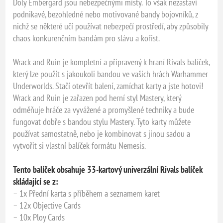
Doly Embergard jsou nebezpečnými místy. To však nezastaví
podnikavé, bezohledné nebo motivované bandy bojovníků, z
nichž se některé učí používat nebezpečí prostředí, aby způsobily
chaos konkurenčním bandám pro slávu a kořist.
Wrack and Ruin je kompletní a připravený k hraní Rivals balíček,
který lze použít s jakoukoli bandou ve vašich hrách Warhammer
Underworlds. Stačí otevřít balení, zamíchat karty a jste hotovi!
Wrack and Ruin je zařazen pod herní styl Mastery, který
odměňuje hráče za vyvážené a promyšlené techniky a bude
fungovat dobře s bandou stylu Mastery. Tyto karty můžete
používat samostatně, nebo je kombinovat s jinou sadou a
vytvořit si vlastní balíček formátu Nemesis.
Tento balíček obsahuje 33-kartový univerzální Rivals balíček
skládající se z:
– 1x Přední karta s příběhem a seznamem karet
– 12x Objective Cards
– 10x Ploy Cards