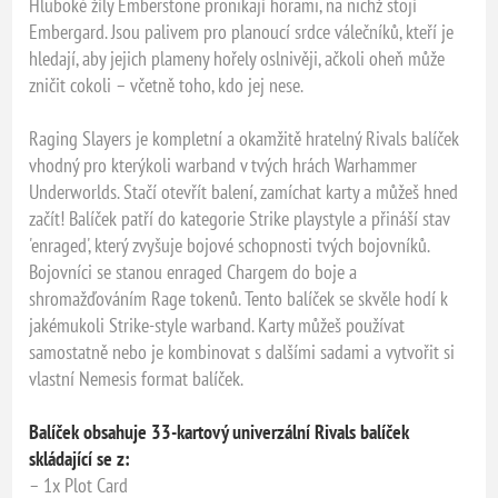
Hluboké žíly Emberstone pronikají horami, na nichž stojí
Embergard. Jsou palivem pro planoucí srdce válečníků, kteří je
hledají, aby jejich plameny hořely oslnivěji, ačkoli oheň může
zničit cokoli – včetně toho, kdo jej nese.
Raging Slayers je kompletní a okamžitě hratelný Rivals balíček
vhodný pro kterýkoli warband v tvých hrách Warhammer
Underworlds. Stačí otevřít balení, zamíchat karty a můžeš hned
začít! Balíček patří do kategorie Strike playstyle a přináší stav
'enraged', který zvyšuje bojové schopnosti tvých bojovníků.
Bojovníci se stanou enraged Chargem do boje a
shromažďováním Rage tokenů. Tento balíček se skvěle hodí k
jakémukoli Strike-style warband. Karty můžeš používat
samostatně nebo je kombinovat s dalšími sadami a vytvořit si
vlastní Nemesis format balíček.
Balíček obsahuje 33-kartový univerzální Rivals balíček
skládající se z:
– 1x Plot Card